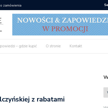
 do zamówienia
Matras: 1
powiedzi – gdzie kupić
O stronie
Kontakt
W
czyńskiej z rabatami
Wp