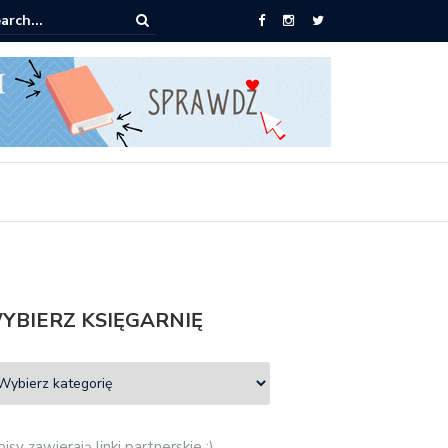
0 książek za 69 zł
YBIERZ KSIĘGARNIĘ
isy zawierają linki partnerskie :)