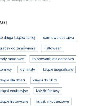
AGI
co druga książka taniej
darmowa dostawa
gratisy do zamówienia
Halloween
kody rabatowe
kolorowanki dla dorosłych
komiksy
kryminały
książki biograficzne
książki dla dzieci
książki do 10 zł
książki edukacyjne
Książki fantasy
książki historyczne
książki młodzieżowe