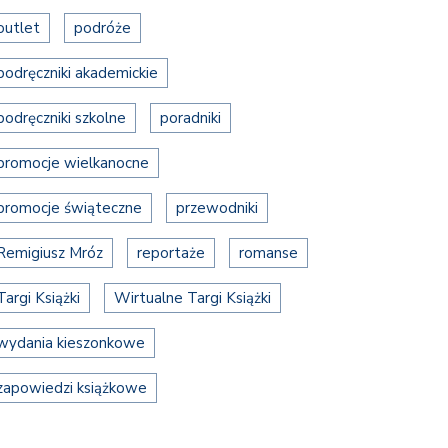
outlet
podróże
podręczniki akademickie
podręczniki szkolne
poradniki
promocje wielkanocne
promocje świąteczne
przewodniki
Remigiusz Mróz
reportaże
romanse
Targi Książki
Wirtualne Targi Książki
wydania kieszonkowe
zapowiedzi książkowe