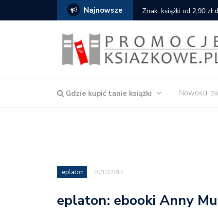
Najnowsze
serce
Znak: książki od 2,90 zł
Nowości, za
Gdzie kupić tanie książki
eplaton
20/10/2015
eplaton: ebooki Anny Mul