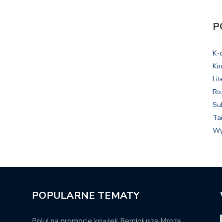
P
K-
Ko
Lit
Ro
Su
Ta
Wy
POPULARNE TEMATY
Poluj na promocje książek Remigiusza Mroza