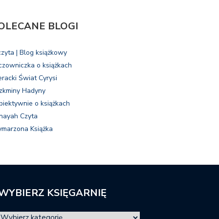
OLECANE BLOGI
czyta | Blog książkowy
czowniczka o książkach
eracki Świat Cyrysi
zkminy Hadyny
biektywnie o książkach
nayah Czyta
marzona Książka
WYBIERZ KSIĘGARNIĘ