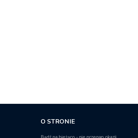
O STRONIE
Bądź na bieżąco - nie przegap okazji.