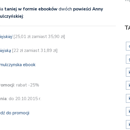
nia
taniej w formie ebooków
dwóch
powieści Anny
ulczyńskiej
:
T
ejskiej
[25,01 zł zamiast 35,90 zł]
iejską
[22 zł zamiast 31,89 zł]
romocji
: rabat -25%
nia
: do 20.10.2015 r.
jdź do promocji