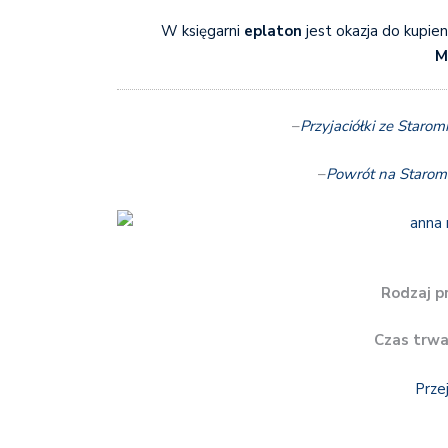
W księgarni
eplaton
jest okazja do kupie
M
–
Przyjaciółki ze Staromi
–
Powrót na Starom
Rodzaj p
Czas trwa
Prze