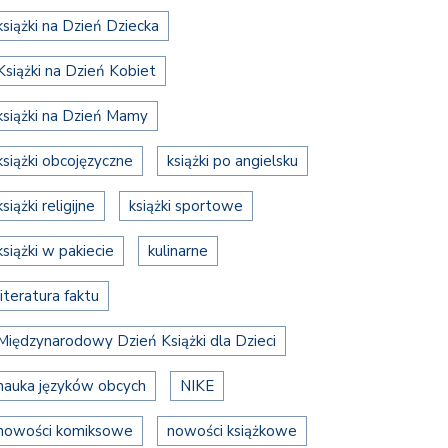
książki na Dzień Dziecka
Książki na Dzień Kobiet
książki na Dzień Mamy
książki obcojęzyczne
książki po angielsku
książki religijne
książki sportowe
książki w pakiecie
kulinarne
literatura faktu
Międzynarodowy Dzień Książki dla Dzieci
nauka języków obcych
NIKE
nowości komiksowe
nowości książkowe