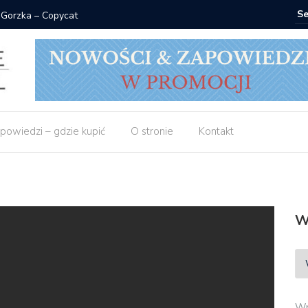
 Gorzka – Copycat
Znak: ksi
powiedzi – gdzie kupić
O stronie
Kontakt
W
Wp