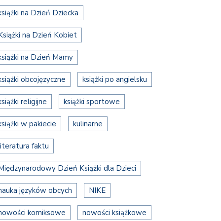
książki na Dzień Dziecka
Książki na Dzień Kobiet
książki na Dzień Mamy
książki obcojęzyczne
książki po angielsku
książki religijne
książki sportowe
książki w pakiecie
kulinarne
literatura faktu
Międzynarodowy Dzień Książki dla Dzieci
nauka języków obcych
NIKE
nowości komiksowe
nowości książkowe