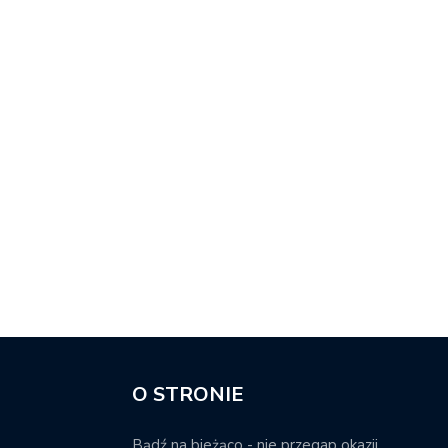
O STRONIE
Bądź na bieżąco - nie przegap okazji.