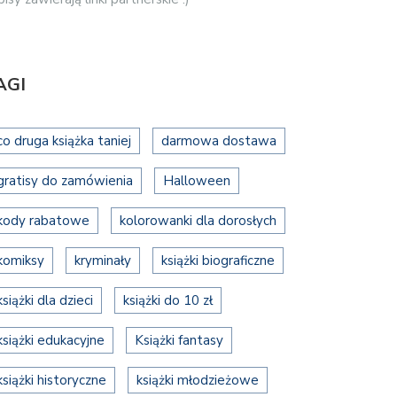
AGI
co druga książka taniej
darmowa dostawa
gratisy do zamówienia
Halloween
kody rabatowe
kolorowanki dla dorosłych
komiksy
kryminały
książki biograficzne
książki dla dzieci
książki do 10 zł
książki edukacyjne
Książki fantasy
książki historyczne
książki młodzieżowe