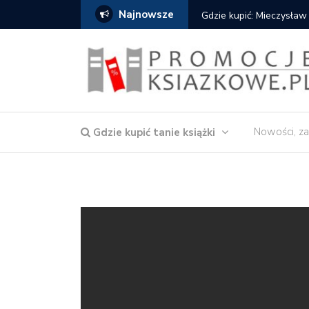
Najnowsze
Gdzie kupić: Mieczysław
Nowości, za
Gdzie kupić tanie książki