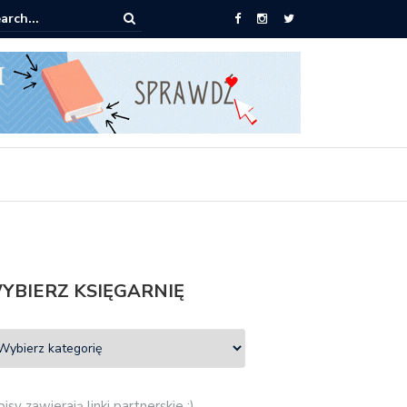
ążki od 2,90 zł do zamówienia
YBIERZ KSIĘGARNIĘ
isy zawierają linki partnerskie :)