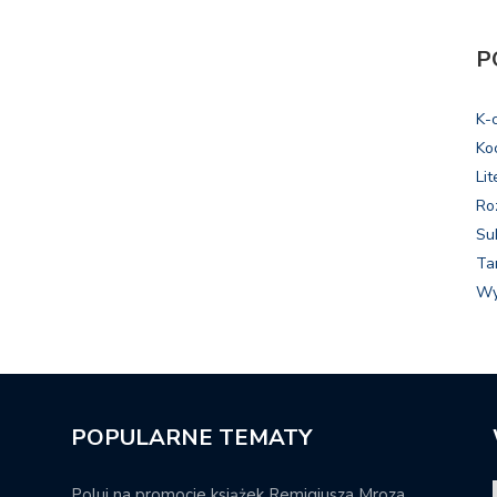
P
K-
Ko
Lit
Ro
Su
Ta
Wy
POPULARNE TEMATY
Poluj na promocje książek Remigiusza Mroza