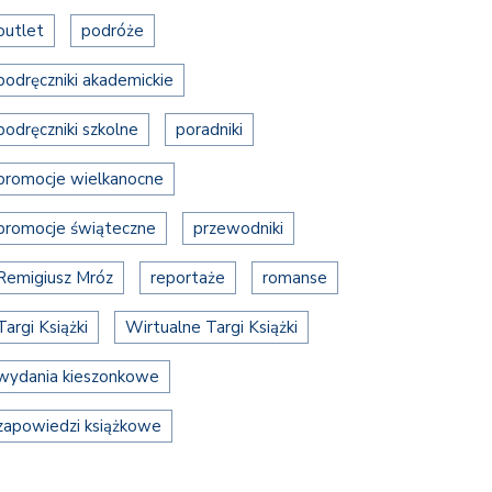
outlet
podróże
podręczniki akademickie
podręczniki szkolne
poradniki
promocje wielkanocne
promocje świąteczne
przewodniki
Remigiusz Mróz
reportaże
romanse
Targi Książki
Wirtualne Targi Książki
wydania kieszonkowe
zapowiedzi książkowe