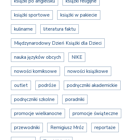
książki po angielsku
książki religijne
książki sportowe
książki w pakiecie
kulinarne
literatura faktu
Międzynarodowy Dzień Książki dla Dzieci
nauka języków obcych
NIKE
nowości komiksowe
nowości książkowe
outlet
podróże
podręczniki akademickie
podręczniki szkolne
poradniki
promocje wielkanocne
promocje świąteczne
przewodniki
Remigiusz Mróz
reportaże