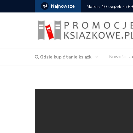
Najnowsze
Matras: 10 książek za 69
Nowości, za
Gdzie kupić tanie książki