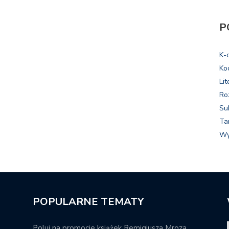
P
K-
Ko
Lit
Ro
Su
Ta
Wy
POPULARNE TEMATY
Poluj na promocje książek Remigiusza Mroza