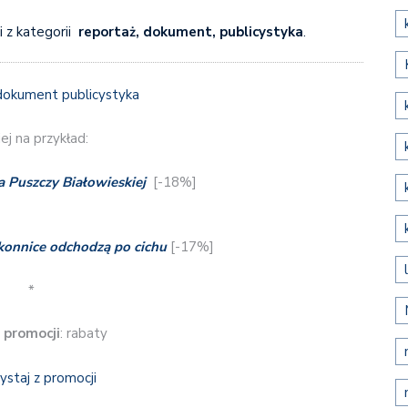
i z kategorii
reportaż, dokument, publicystyka
.
ej na przykład:
a Puszczy Białowieskiej
[-18%]
konnice odchodzą po cichu
[-17%]
*
 promocji
: rabaty
ystaj z promocji