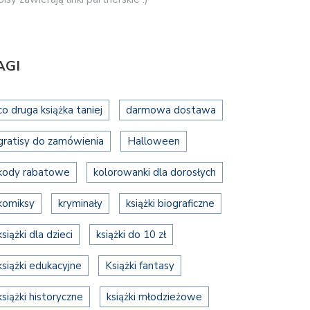
AGI
co druga książka taniej
darmowa dostawa
gratisy do zamówienia
Halloween
kody rabatowe
kolorowanki dla dorosłych
komiksy
kryminały
książki biograficzne
książki dla dzieci
książki do 10 zł
książki edukacyjne
Książki fantasy
książki historyczne
książki młodzieżowe