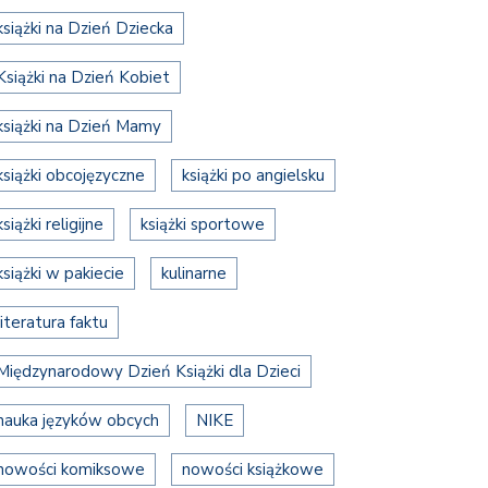
książki na Dzień Dziecka
Książki na Dzień Kobiet
książki na Dzień Mamy
książki obcojęzyczne
książki po angielsku
książki religijne
książki sportowe
książki w pakiecie
kulinarne
literatura faktu
Międzynarodowy Dzień Książki dla Dzieci
nauka języków obcych
NIKE
nowości komiksowe
nowości książkowe