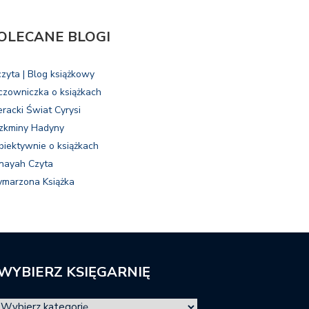
OLECANE BLOGI
czyta | Blog książkowy
czowniczka o książkach
eracki Świat Cyrysi
zkminy Hadyny
biektywnie o książkach
nayah Czyta
marzona Książka
WYBIERZ KSIĘGARNIĘ