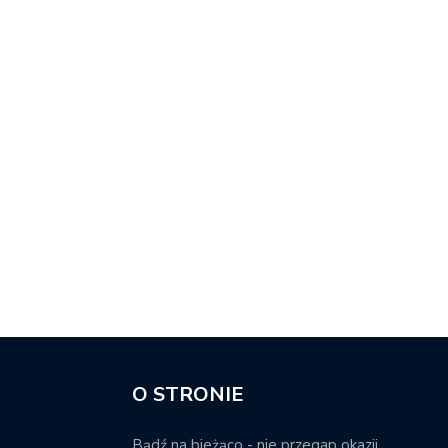
O STRONIE
Bądź na bieżąco - nie przegap okazji.