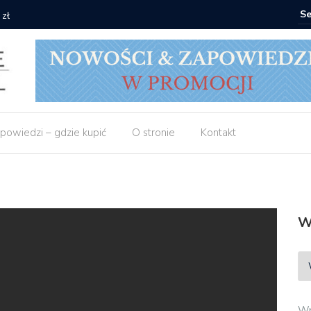
 zł
Empik: 2 
powiedzi – gdzie kupić
O stronie
Kontakt
W
Wp