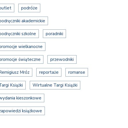
outlet
podróże
podręczniki akademickie
podręczniki szkolne
poradniki
promocje wielkanocne
promocje świąteczne
przewodniki
Remigiusz Mróz
reportaże
romanse
Targi Książki
Wirtualne Targi Książki
wydania kieszonkowe
zapowiedzi książkowe