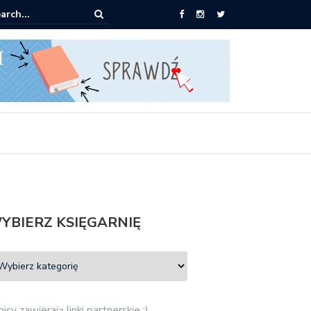
książki za 30 zł
YBIERZ KSIĘGARNIĘ
isy zawierają linki partnerskie :)