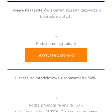
Tysiące bestsellerów
z cenami niższymi zazwyczaj o
kilkanaście złotych.
*
Rodzaj promocji: rabaty
Skorzystaj z promocji
Literatura młodzieżowa z rabatami do 50%.
*
Rodzaj promocji: rabaty do 50%
Czas trwania: do 28.09.2021 r. / do wyczerpania