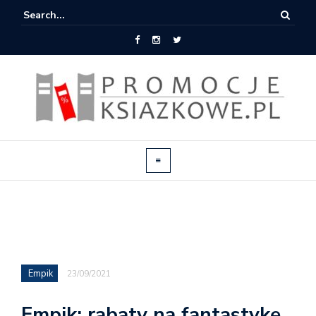
Empik
23/09/2021
Empik: rabaty na fantastykę,