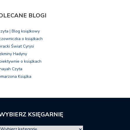
OLECANE BLOGI
czyta | Blog książkowy
czowniczka o książkach
eracki Świat Cyrysi
zkminy Hadyny
biektywnie o książkach
nayah Czyta
marzona Książka
WYBIERZ KSIĘGARNIĘ