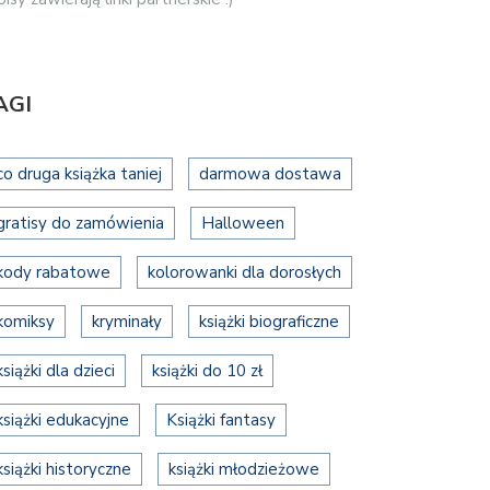
AGI
co druga książka taniej
darmowa dostawa
gratisy do zamówienia
Halloween
kody rabatowe
kolorowanki dla dorosłych
komiksy
kryminały
książki biograficzne
książki dla dzieci
książki do 10 zł
książki edukacyjne
Książki fantasy
książki historyczne
książki młodzieżowe