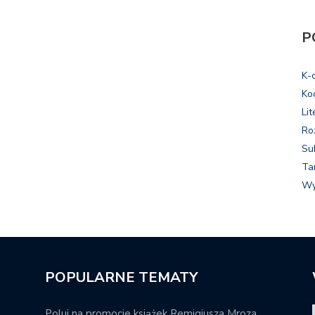
P
K-
Ko
Lit
Ro
Su
Ta
Wy
POPULARNE TEMATY
Poluj na promocje książek Remigiusza Mroza