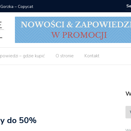
 Gorzka – Copycat
Znak: ksi
powiedzi – gdzie kupić
O stronie
Kontakt
W
py do 50%
Wp