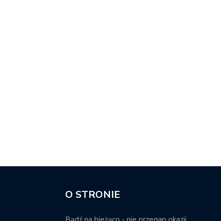
O STRONIE
Bądź na bieżąco - nie przegap okazji.