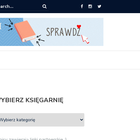
ążki od 2,90 zł do zamówienia
YBIERZ KSIĘGARNIĘ
isy zawierają linki partnerskie :)