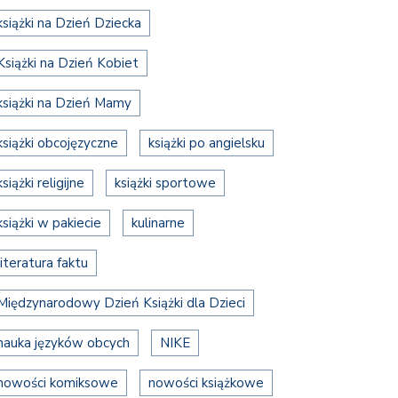
książki na Dzień Dziecka
Książki na Dzień Kobiet
książki na Dzień Mamy
książki obcojęzyczne
książki po angielsku
książki religijne
książki sportowe
książki w pakiecie
kulinarne
literatura faktu
Międzynarodowy Dzień Książki dla Dzieci
nauka języków obcych
NIKE
nowości komiksowe
nowości książkowe