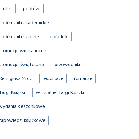
outlet
podróże
podręczniki akademickie
podręczniki szkolne
poradniki
promocje wielkanocne
promocje świąteczne
przewodniki
Remigiusz Mróz
reportaże
romanse
Targi Książki
Wirtualne Targi Książki
wydania kieszonkowe
zapowiedzi książkowe