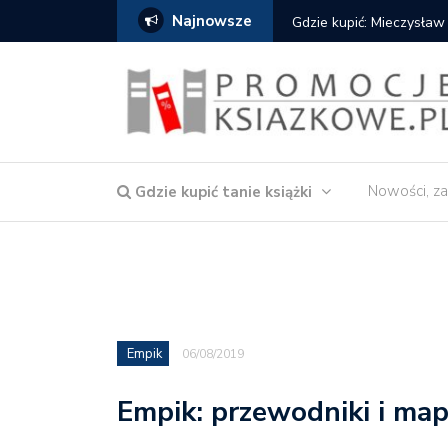
Najnowsze
Gdzie kupić: Mieczysław
Nowości, za
Gdzie kupić tanie książki
Empik
06/08/2019
Empik: przewodniki i ma