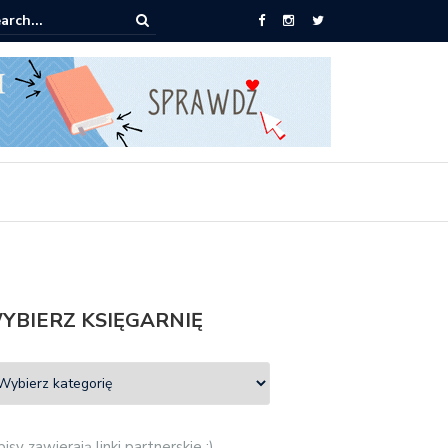
ążki od 2,90 zł do zamówienia
YBIERZ KSIĘGARNIĘ
isy zawierają linki partnerskie :)