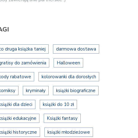
AGI
co druga książka taniej
darmowa dostawa
gratisy do zamówienia
Halloween
kody rabatowe
kolorowanki dla dorosłych
komiksy
kryminały
książki biograficzne
książki dla dzieci
książki do 10 zł
książki edukacyjne
Książki fantasy
książki historyczne
książki młodzieżowe