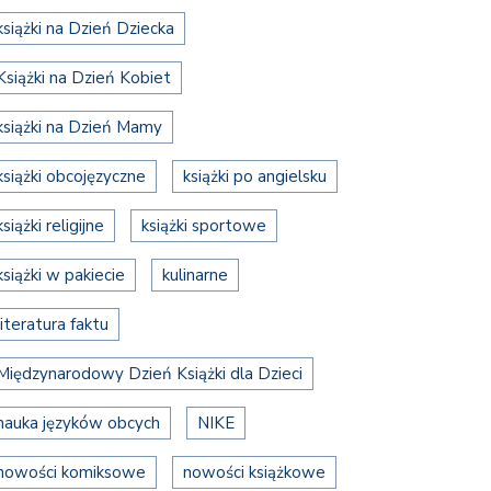
książki na Dzień Dziecka
Książki na Dzień Kobiet
książki na Dzień Mamy
książki obcojęzyczne
książki po angielsku
książki religijne
książki sportowe
książki w pakiecie
kulinarne
literatura faktu
Międzynarodowy Dzień Książki dla Dzieci
nauka języków obcych
NIKE
nowości komiksowe
nowości książkowe