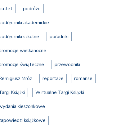
outlet
podróże
podręczniki akademickie
podręczniki szkolne
poradniki
promocje wielkanocne
promocje świąteczne
przewodniki
Remigiusz Mróz
reportaże
romanse
Targi Książki
Wirtualne Targi Książki
wydania kieszonkowe
zapowiedzi książkowe