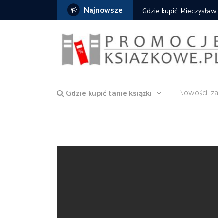
Najnowsze
Gdzie kupić: Mieczysław
Nowości, za
Gdzie kupić tanie książki