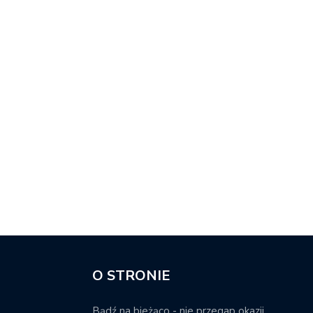
O STRONIE
Bądź na bieżąco - nie przegap okazji.