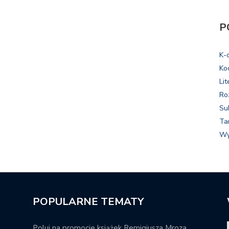
P
K-
Ko
Lit
Ro
Su
Ta
Wy
POPULARNE TEMATY
Poluj na promocje książek Remigiusza Mroza