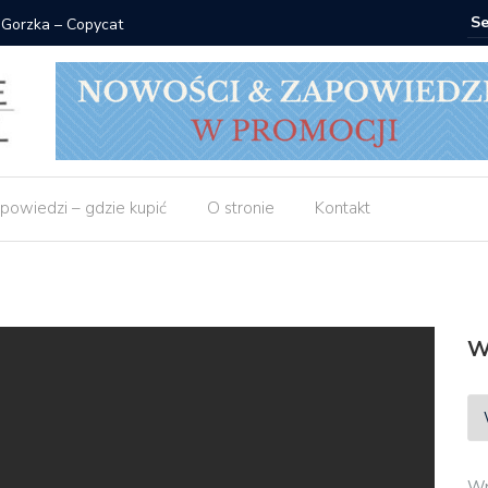
 Gorzka – Copycat
Znak: ksi
powiedzi – gdzie kupić
O stronie
Kontakt
W
Wp