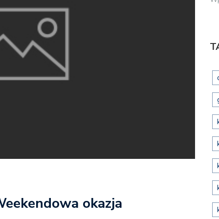
T
 Weekendowa okazja