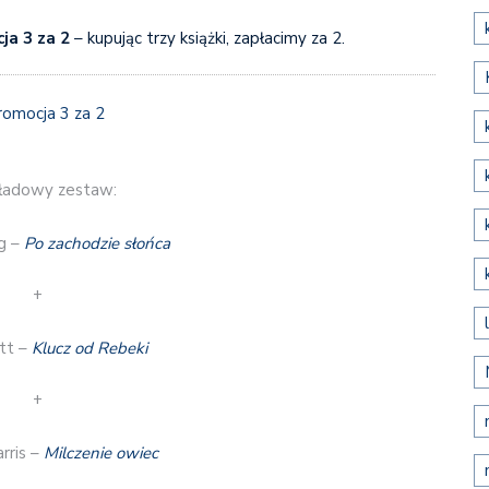
ja 3 za 2
– kupując trzy książki, zapłacimy za 2.
ładowy zestaw:
g –
Po zachodzie słońca
+
tt –
Klucz od Rebeki
+
rris –
Milczenie owiec