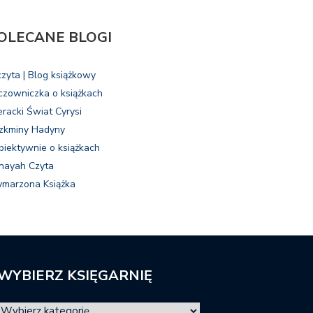
OLECANE BLOGI
czyta | Blog książkowy
czowniczka o książkach
eracki Świat Cyrysi
zkminy Hadyny
biektywnie o książkach
nayah Czyta
marzona Książka
WYBIERZ KSIĘGARNIĘ