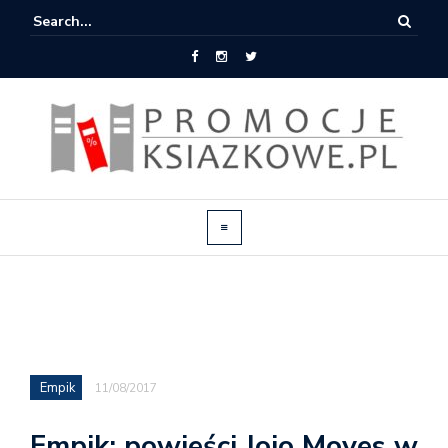
Empik
11/08/2017
Empik: powieści Jojo Moyes w