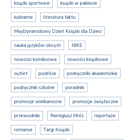
książki sportowe
książki w pakiecie
kulinarne
literatura faktu
Międzynarodowy Dzień Książki dla Dzieci
nauka języków obcych
NIKE
nowości komiksowe
nowości książkowe
outlet
podróże
podręczniki akademickie
podręczniki szkolne
poradniki
promocje wielkanocne
promocje świąteczne
przewodniki
Remigiusz Mróz
reportaże
romanse
Targi Książki