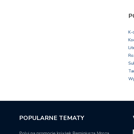
P
K-
Ko
Lit
Ro
Su
Ta
Wy
POPULARNE TEMATY
Poluj na promocje książek Remigiusza Mroza