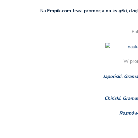
Na
Empik.com
trwa
promocja na książki
, dzi
Ra
W prom
Japoński. Grama
Chiński. Grama
Rozmówk