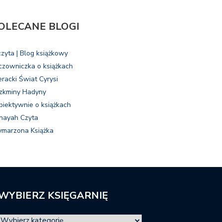
OLECANE BLOGI
czyta | Blog książkowy
czowniczka o książkach
eracki Świat Cyrysi
zkminy Hadyny
biektywnie o książkach
nayah Czyta
marzona Książka
WYBIERZ KSIĘGARNIĘ