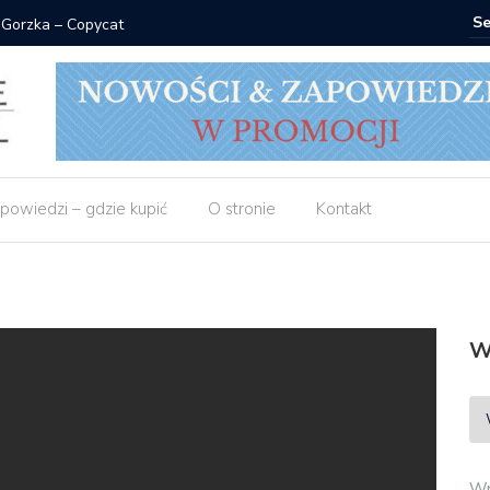
 Gorzka – Copycat
Znak: ksi
powiedzi – gdzie kupić
O stronie
Kontakt
W
Wp