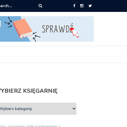
ążki od 2,90 zł do zamówienia
YBIERZ KSIĘGARNIĘ
isy zawierają linki partnerskie :)