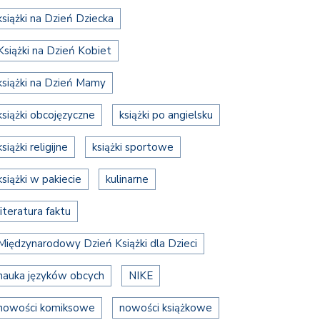
książki na Dzień Dziecka
Książki na Dzień Kobiet
książki na Dzień Mamy
książki obcojęzyczne
książki po angielsku
książki religijne
książki sportowe
książki w pakiecie
kulinarne
literatura faktu
Międzynarodowy Dzień Książki dla Dzieci
nauka języków obcych
NIKE
nowości komiksowe
nowości książkowe