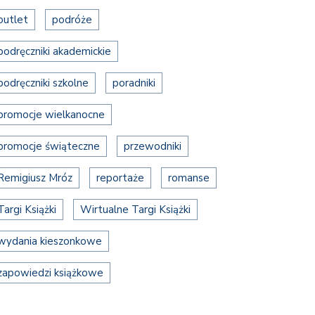
outlet
podróże
podręczniki akademickie
podręczniki szkolne
poradniki
promocje wielkanocne
promocje świąteczne
przewodniki
Remigiusz Mróz
reportaże
romanse
Targi Książki
Wirtualne Targi Książki
wydania kieszonkowe
zapowiedzi książkowe