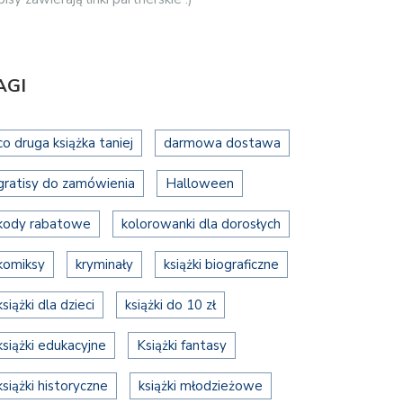
AGI
co druga książka taniej
darmowa dostawa
gratisy do zamówienia
Halloween
kody rabatowe
kolorowanki dla dorosłych
komiksy
kryminały
książki biograficzne
książki dla dzieci
książki do 10 zł
książki edukacyjne
Książki fantasy
książki historyczne
książki młodzieżowe