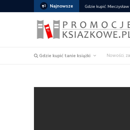
Najnowsze
Gdzie kupić: Mieczysław
Nowości, za
Gdzie kupić tanie książki