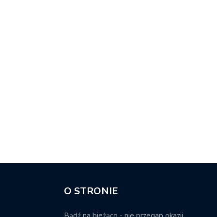
O STRONIE
Bądź na bieżąco - nie przegap okazji.