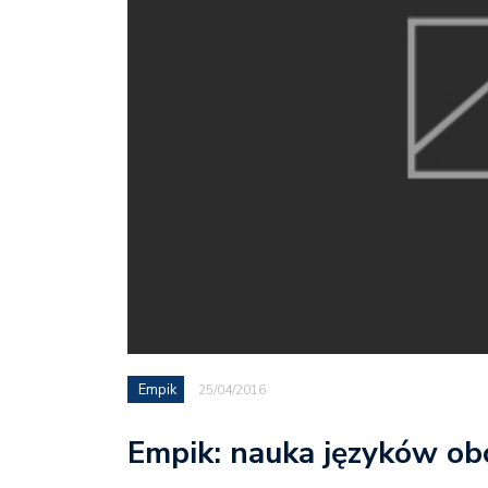
Empik
25/04/2016
Empik: nauka języków obc