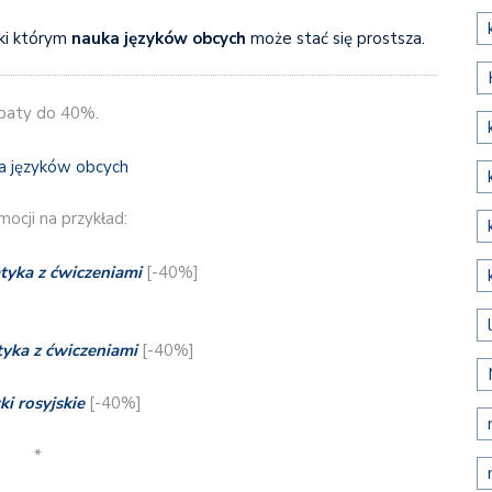
ęki którym
nauka języków obcych
może stać się prostsza.
baty do 40%.
ocji na przykład:
tyka z ćwiczeniami
[-40%]
tyka z ćwiczeniami
[-40%]
i rosyjskie
[-40%]
*