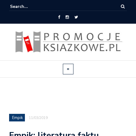
Empik
11/03/2019
Empik: literatura faktu,