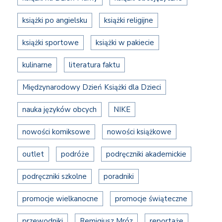
książki po angielsku
książki religijne
książki sportowe
książki w pakiecie
kulinarne
literatura faktu
Międzynarodowy Dzień Książki dla Dzieci
nauka języków obcych
NIKE
nowości komiksowe
nowości książkowe
outlet
podróże
podręczniki akademickie
podręczniki szkolne
poradniki
promocje wielkanocne
promocje świąteczne
przewodniki
Remigiusz Mróz
reportaże