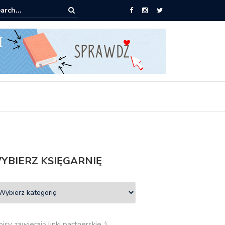
ążki od 2,90 zł do zamówienia
YBIERZ KSIĘGARNIĘ
isy zawierają linki partnerskie :)