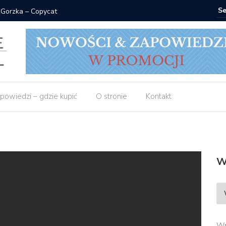
 Gorzka – Copycat
Znak: ksi
powiedzi – gdzie kupić
O stronie
Kontakt
W
Wp