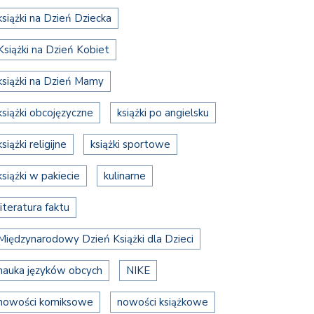
książki na Dzień Dziecka
Książki na Dzień Kobiet
książki na Dzień Mamy
książki obcojęzyczne
książki po angielsku
książki religijne
książki sportowe
książki w pakiecie
kulinarne
literatura faktu
Międzynarodowy Dzień Książki dla Dzieci
nauka języków obcych
NIKE
nowości komiksowe
nowości książkowe