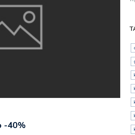
T
do -40%