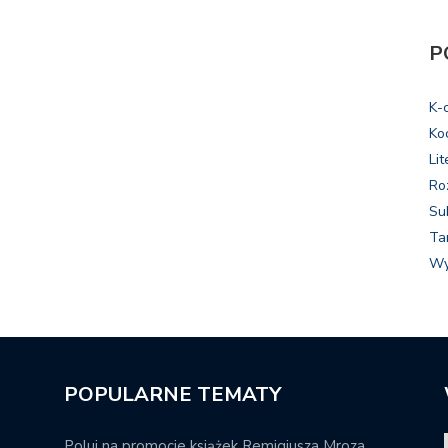
P
K-
Ko
Lit
Ro
Su
Ta
Wy
POPULARNE TEMATY
Poluj na promocje książek Remigiusza Mroza