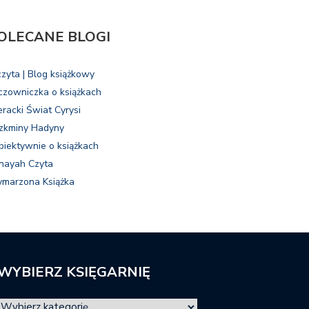
OLECANE BLOGI
czyta | Blog książkowy
czowniczka o książkach
eracki Świat Cyrysi
zkminy Hadyny
biektywnie o książkach
nayah Czyta
marzona Książka
WYBIERZ KSIĘGARNIĘ