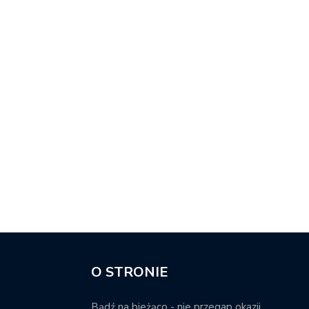
O STRONIE
Bądź na bieżąco - nie przegap okazji.