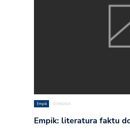
Empik
07/09/2015
Empik: literatura faktu 