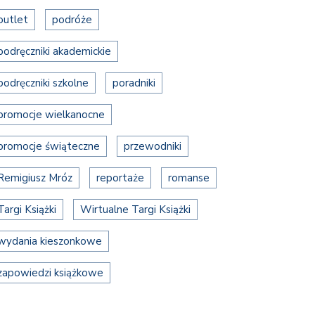
outlet
podróże
podręczniki akademickie
podręczniki szkolne
poradniki
promocje wielkanocne
promocje świąteczne
przewodniki
Remigiusz Mróz
reportaże
romanse
Targi Książki
Wirtualne Targi Książki
wydania kieszonkowe
zapowiedzi książkowe