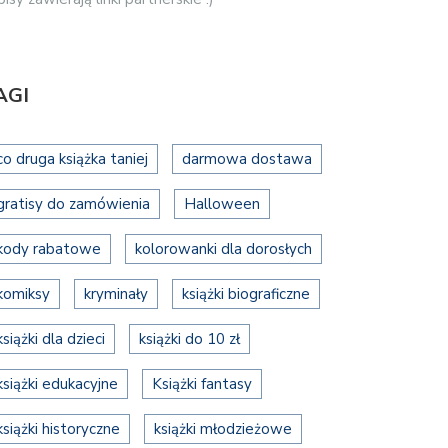
AGI
co druga książka taniej
darmowa dostawa
gratisy do zamówienia
Halloween
kody rabatowe
kolorowanki dla dorosłych
komiksy
kryminały
książki biograficzne
książki dla dzieci
książki do 10 zł
książki edukacyjne
Książki fantasy
książki historyczne
książki młodzieżowe