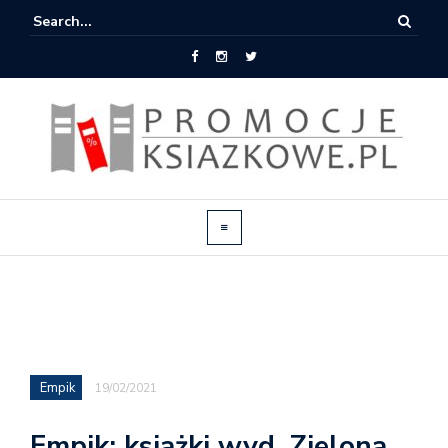
Empik
19/02/2021
Empik: książki wyd. Zielona