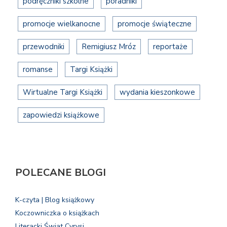
podręczniki szkolne
poradniki
promocje wielkanocne
promocje świąteczne
przewodniki
Remigiusz Mróz
reportaże
romanse
Targi Książki
Wirtualne Targi Książki
wydania kieszonkowe
zapowiedzi książkowe
POLECANE BLOGI
K-czyta | Blog książkowy
Koczowniczka o książkach
Literacki Świat Cyrysi