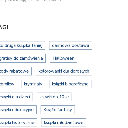
AGI
co druga książka taniej
darmowa dostawa
gratisy do zamówienia
Halloween
kody rabatowe
kolorowanki dla dorosłych
komiksy
kryminały
książki biograficzne
książki dla dzieci
książki do 10 zł
książki edukacyjne
Książki fantasy
książki historyczne
książki młodzieżowe