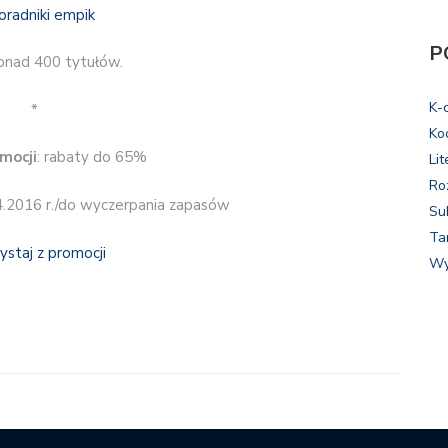
P
onad 400 tytułów.
K-
*
Ko
mocji
: rabaty do 65%
Lit
Ro
4.2016 r./do wyczerpania zapasów
Su
Ta
ystaj z promocji
Wy