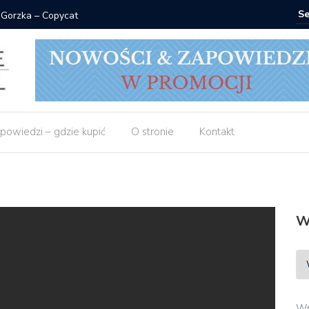
 Gorzka – Copycat
Znak: ksi
powiedzi – gdzie kupić
O stronie
Kontakt
W
Wp