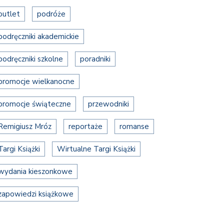
outlet
podróże
podręczniki akademickie
podręczniki szkolne
poradniki
promocje wielkanocne
promocje świąteczne
przewodniki
Remigiusz Mróz
reportaże
romanse
Targi Książki
Wirtualne Targi Książki
wydania kieszonkowe
zapowiedzi książkowe