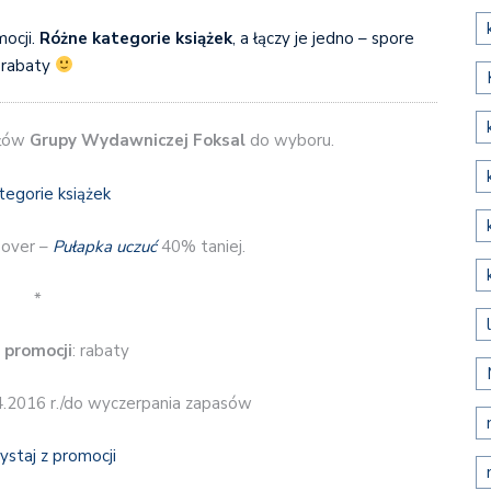
ocji.
Różne kategorie książek
, a łączy je jedno – spore
rabaty
ułów
Grupy Wydawniczej Foksal
do wyboru.
oover –
Pułapka uczuć
40% taniej.
*
 promocji
: rabaty
4.2016 r./do wyczerpania zapasów
ystaj z promocji