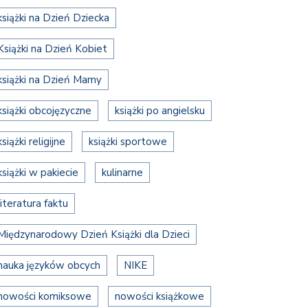
książki na Dzień Dziecka
Książki na Dzień Kobiet
książki na Dzień Mamy
książki obcojęzyczne
książki po angielsku
książki religijne
książki sportowe
książki w pakiecie
kulinarne
literatura faktu
Międzynarodowy Dzień Książki dla Dzieci
nauka języków obcych
NIKE
nowości komiksowe
nowości książkowe