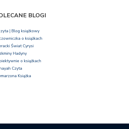
OLECANE BLOGI
czyta | Blog książkowy
czowniczka o książkach
eracki Świat Cyrysi
zkminy Hadyny
biektywnie o książkach
nayah Czyta
marzona Książka