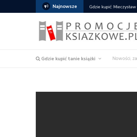
Najnowsze
Gdzie kupić: Mieczysław
Nowości, za
Gdzie kupić tanie książki