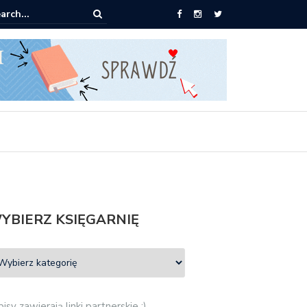
ążki od 2,90 zł do zamówienia
YBIERZ KSIĘGARNIĘ
isy zawierają linki partnerskie :)