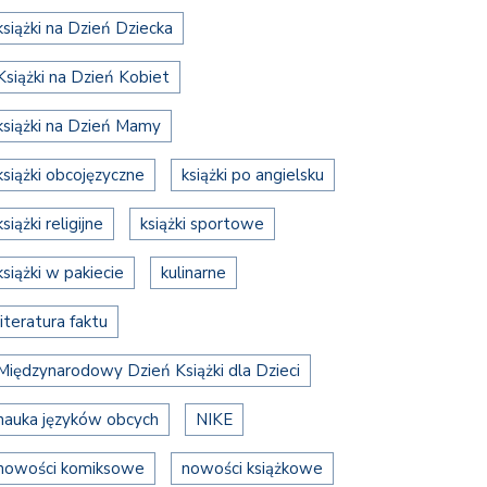
książki na Dzień Dziecka
Książki na Dzień Kobiet
książki na Dzień Mamy
książki obcojęzyczne
książki po angielsku
książki religijne
książki sportowe
książki w pakiecie
kulinarne
literatura faktu
Międzynarodowy Dzień Książki dla Dzieci
nauka języków obcych
NIKE
nowości komiksowe
nowości książkowe