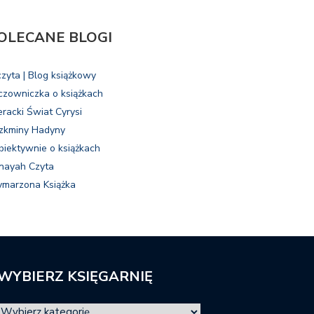
OLECANE BLOGI
czyta | Blog książkowy
czowniczka o książkach
eracki Świat Cyrysi
zkminy Hadyny
biektywnie o książkach
nayah Czyta
marzona Książka
WYBIERZ KSIĘGARNIĘ