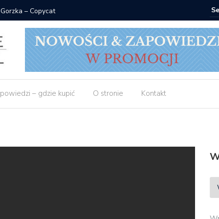
pycat
Znak: książki od 2,90 
powiedzi – gdzie kupić
O stronie
Kontakt
W
Wp