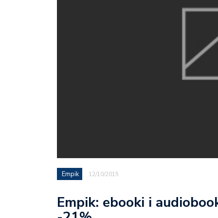
Empik
12/10/2015
Empik: ebooki i audioboo
-21%