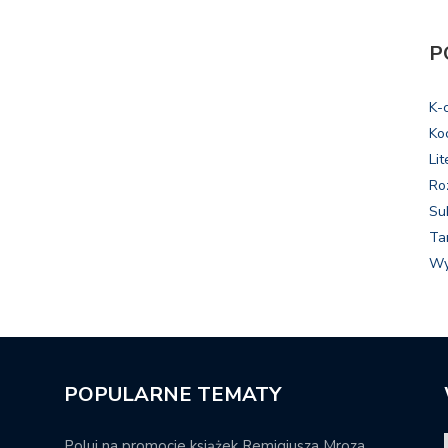
P
K-
Ko
Lit
Ro
Su
Ta
Wy
POPULARNE TEMATY
Poluj na promocje książek Remigiusza Mroza