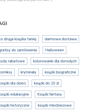
AGI
co druga książka taniej
darmowa dostawa
gratisy do zamówienia
Halloween
kody rabatowe
kolorowanki dla dorosłych
komiksy
kryminały
książki biograficzne
książki dla dzieci
książki do 10 zł
książki edukacyjne
Książki fantasy
książki historyczne
książki młodzieżowe