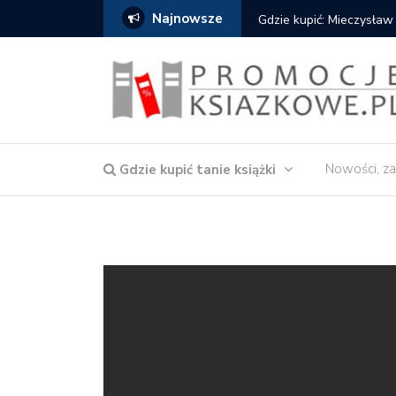
Najnowsze
Gdzie kupić: Mieczysław Gorzka – Co
Nowości, za
Gdzie kupić tanie książki