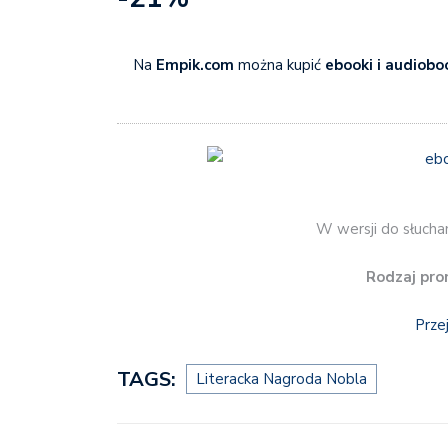
Na
Empik.com
można kupić
ebooki i audiobo
W wersji do słucha
Rodzaj pro
Prze
TAGS:
Literacka Nagroda Nobla