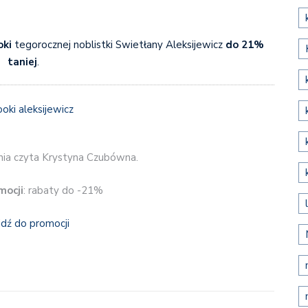
oki
tegorocznej noblistki Swietłany Aleksijewicz
do 21%
taniej
.
nia czyta Krystyna Czubówna.
mocji
: rabaty do -21%
jdź do promocji