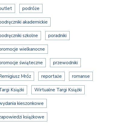
outlet
podróże
podręczniki akademickie
podręczniki szkolne
poradniki
promocje wielkanocne
promocje świąteczne
przewodniki
Remigiusz Mróz
reportaże
romanse
Targi Książki
Wirtualne Targi Książki
wydania kieszonkowe
zapowiedzi książkowe