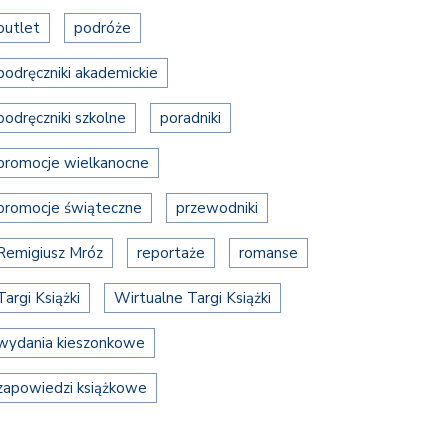
outlet
podróże
podręczniki akademickie
podręczniki szkolne
poradniki
promocje wielkanocne
promocje świąteczne
przewodniki
Remigiusz Mróz
reportaże
romanse
Targi Książki
Wirtualne Targi Książki
wydania kieszonkowe
zapowiedzi książkowe