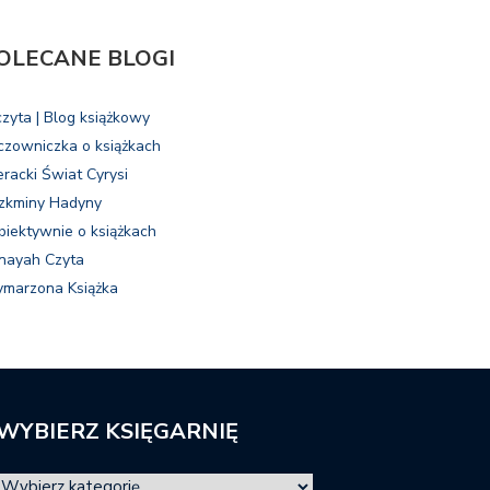
OLECANE BLOGI
czyta | Blog książkowy
czowniczka o książkach
eracki Świat Cyrysi
zkminy Hadyny
biektywnie o książkach
nayah Czyta
marzona Książka
WYBIERZ KSIĘGARNIĘ