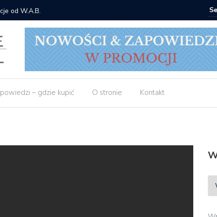
cje od W.A.B.
Gdzie ku
powiedzi – gdzie kupić
O stronie
Kontakt
W
Wp