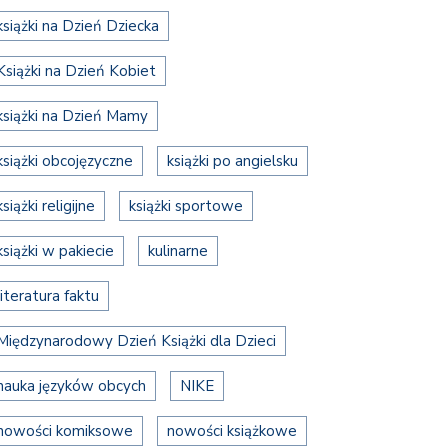
książki na Dzień Dziecka
Książki na Dzień Kobiet
książki na Dzień Mamy
książki obcojęzyczne
książki po angielsku
książki religijne
książki sportowe
książki w pakiecie
kulinarne
literatura faktu
Międzynarodowy Dzień Książki dla Dzieci
nauka języków obcych
NIKE
nowości komiksowe
nowości książkowe