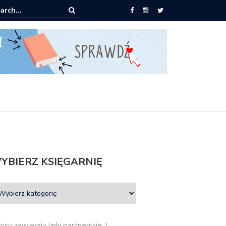
pić: Mieczysław Gorzka – Copycat
YBIERZ KSIĘGARNIĘ
isy zawierają linki partnerskie :)