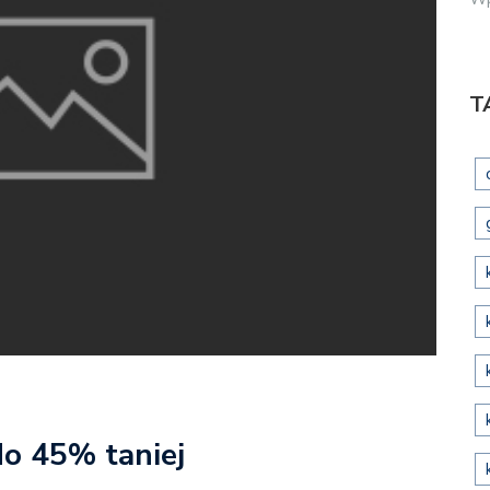
T
do 45% taniej