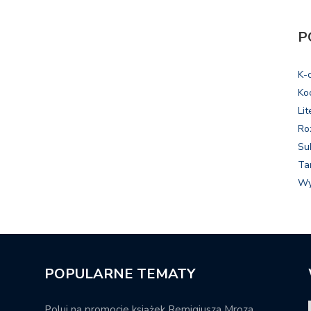
P
K-
Ko
Lit
Ro
Su
Ta
Wy
POPULARNE TEMATY
Poluj na promocje książek Remigiusza Mroza