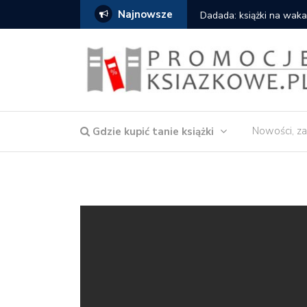
Najnowsze
owska – Córka wody
Dadada: książki na waka
Nowości, za
Gdzie kupić tanie książki