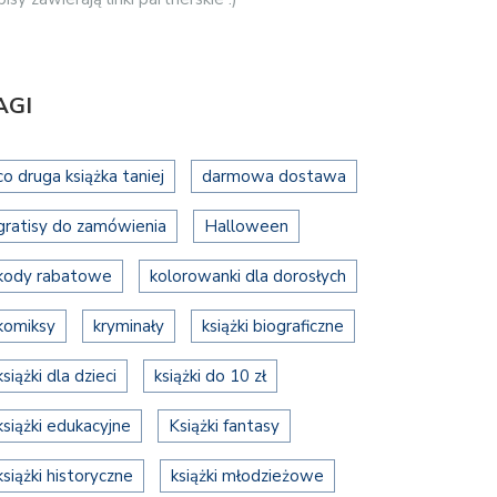
AGI
co druga książka taniej
darmowa dostawa
gratisy do zamówienia
Halloween
kody rabatowe
kolorowanki dla dorosłych
komiksy
kryminały
książki biograficzne
książki dla dzieci
książki do 10 zł
książki edukacyjne
Książki fantasy
książki historyczne
książki młodzieżowe