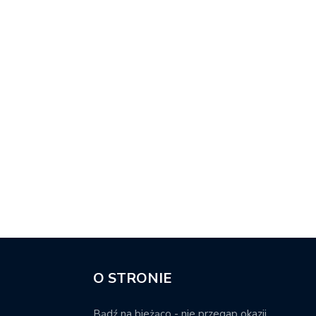
O STRONIE
Bądź na bieżąco - nie przegap okazji.