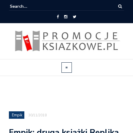
Empik
30/11/2018
Empik: druga książki Replika,