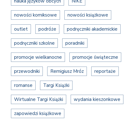
nauka języków obcych
NIKE
nowości komiksowe
nowości książkowe
outlet
podróże
podręczniki akademickie
podręczniki szkolne
poradniki
promocje wielkanocne
promocje świąteczne
przewodniki
Remigiusz Mróz
reportaże
romanse
Targi Książki
Wirtualne Targi Książki
wydania kieszonkowe
zapowiedzi książkowe