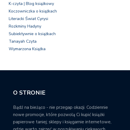
K-czyta | Blog książkowy
Koczowniczka o książkach
Literacki Świat Cyrysi
Rozkminy Hadyny
Subiektywnie o książkach
Tanayah Czyta
Wymarzona Książka
O STRONIE
Bądź na bieżąco - nie przegap okazji. Codziennie
nowe promocje, które pozwolą Ci kupić książki
papierowe taniej; sklepy i księgarnie internetowe,
gdzie warto zajrzeć w poszukiwaniu ciekawych