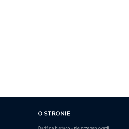
O STRONIE
Bądź na bieżąco - nie przegap okazji.