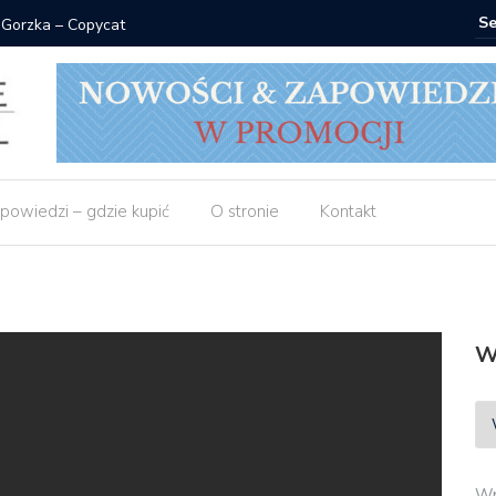
 Gorzka – Copycat
Znak: ksi
powiedzi – gdzie kupić
O stronie
Kontakt
W
Wp