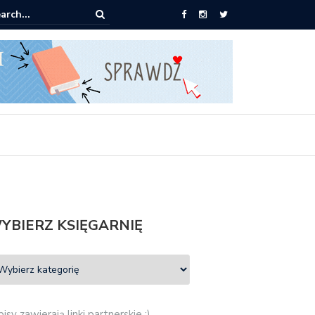
ążki od 2,90 zł do zamówienia
YBIERZ KSIĘGARNIĘ
isy zawierają linki partnerskie :)