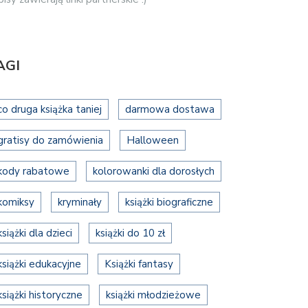
AGI
co druga książka taniej
darmowa dostawa
gratisy do zamówienia
Halloween
kody rabatowe
kolorowanki dla dorosłych
komiksy
kryminały
książki biograficzne
książki dla dzieci
książki do 10 zł
książki edukacyjne
Książki fantasy
książki historyczne
książki młodzieżowe