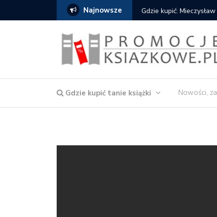
Najnowsze
Gdzie kupić: Mieczysław
Nowości, za
Gdzie kupić tanie książki