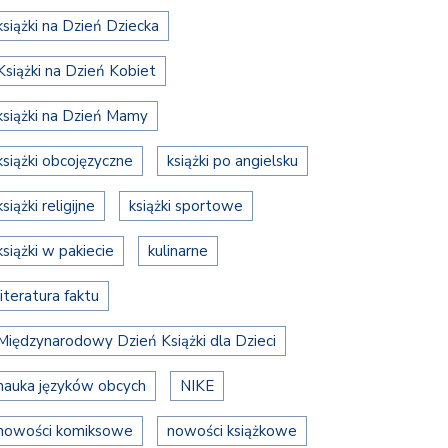
książki na Dzień Dziecka
Książki na Dzień Kobiet
książki na Dzień Mamy
książki obcojęzyczne
książki po angielsku
książki religijne
książki sportowe
książki w pakiecie
kulinarne
literatura faktu
Międzynarodowy Dzień Książki dla Dzieci
nauka języków obcych
NIKE
nowości komiksowe
nowości książkowe