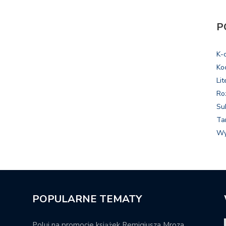
P
K-
Ko
Lit
Ro
Su
Ta
Wy
POPULARNE TEMATY
Poluj na promocje książek Remigiusza Mroza