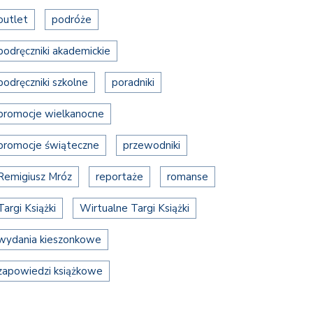
outlet
podróże
podręczniki akademickie
podręczniki szkolne
poradniki
promocje wielkanocne
promocje świąteczne
przewodniki
Remigiusz Mróz
reportaże
romanse
Targi Książki
Wirtualne Targi Książki
wydania kieszonkowe
zapowiedzi książkowe