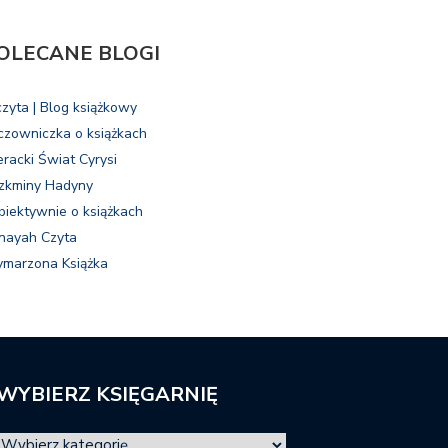
OLECANE BLOGI
czyta | Blog książkowy
czowniczka o książkach
eracki Świat Cyrysi
zkminy Hadyny
biektywnie o książkach
nayah Czyta
marzona Książka
WYBIERZ KSIĘGARNIĘ