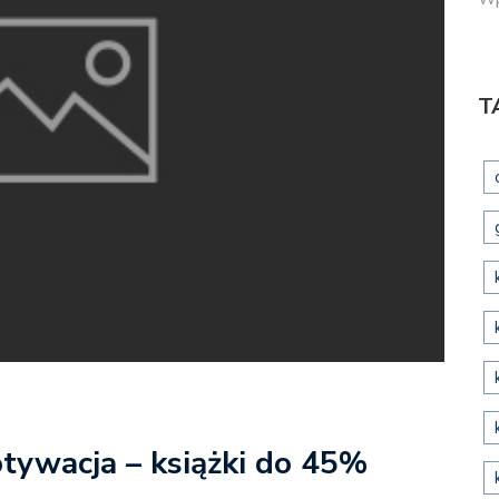
T
otywacja – książki do 45%