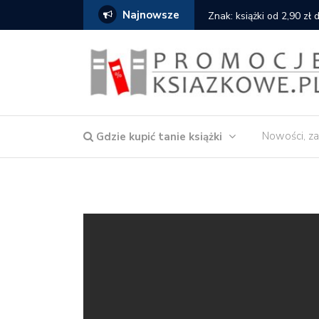
Najnowsze
serce
Znak: książki od 2,90 zł
Nowości, za
Gdzie kupić tanie książki