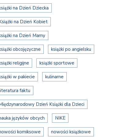
książki na Dzień Dziecka
Książki na Dzień Kobiet
książki na Dzień Mamy
książki obcojęzyczne
książki po angielsku
książki religijne
książki sportowe
książki w pakiecie
kulinarne
literatura faktu
Międzynarodowy Dzień Książki dla Dzieci
nauka języków obcych
NIKE
nowości komiksowe
nowości książkowe