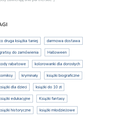
AGI
co druga książka taniej
darmowa dostawa
gratisy do zamówienia
Halloween
kody rabatowe
kolorowanki dla dorosłych
komiksy
kryminały
książki biograficzne
książki dla dzieci
książki do 10 zł
książki edukacyjne
Książki fantasy
książki historyczne
książki młodzieżowe