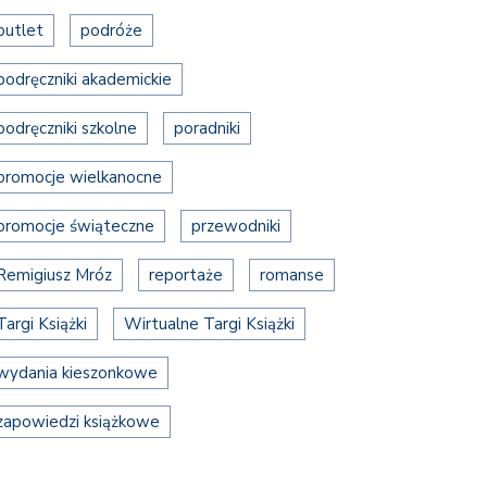
outlet
podróże
podręczniki akademickie
podręczniki szkolne
poradniki
promocje wielkanocne
promocje świąteczne
przewodniki
Remigiusz Mróz
reportaże
romanse
Targi Książki
Wirtualne Targi Książki
wydania kieszonkowe
zapowiedzi książkowe