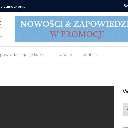
 do zamówienia
Matras: 1
powiedzi – gdzie kupić
O stronie
Kontakt
W
Wp