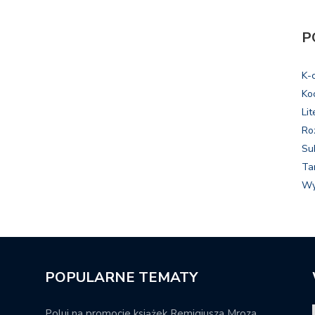
P
K-
Ko
Lit
Ro
Su
Ta
Wy
POPULARNE TEMATY
Poluj na promocje książek Remigiusza Mroza