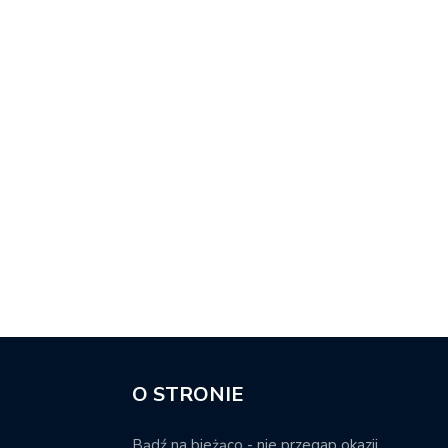
O STRONIE
Bądź na bieżąco - nie przegap okazji.