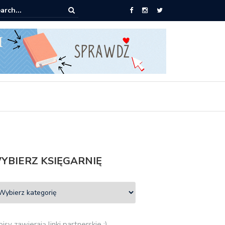
0 książek za 69 zł
YBIERZ KSIĘGARNIĘ
isy zawierają linki partnerskie :)