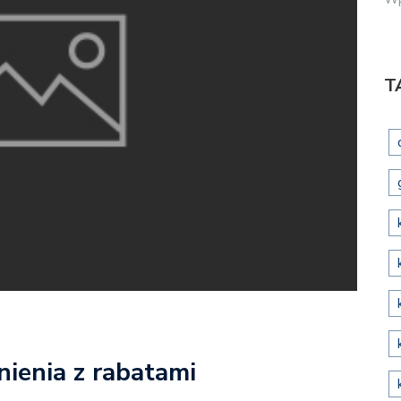
T
nienia z rabatami