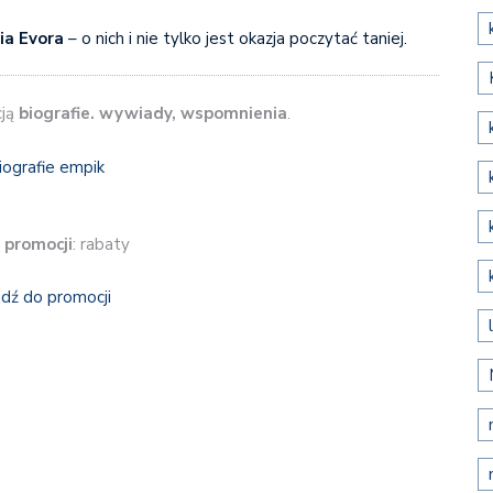
ia Evora
– o nich i nie tylko jest okazja poczytać taniej.
cją
biografie. wywiady, wspomnienia
.
 promocji
: rabaty
jdź do promocji