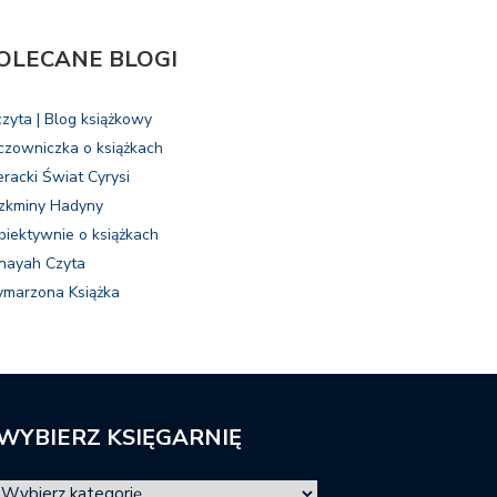
OLECANE BLOGI
czyta | Blog książkowy
czowniczka o książkach
eracki Świat Cyrysi
zkminy Hadyny
biektywnie o książkach
nayah Czyta
marzona Książka
WYBIERZ KSIĘGARNIĘ