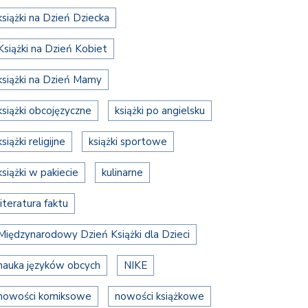
książki na Dzień Dziecka
Książki na Dzień Kobiet
książki na Dzień Mamy
książki obcojęzyczne
książki po angielsku
książki religijne
książki sportowe
książki w pakiecie
kulinarne
literatura faktu
Międzynarodowy Dzień Książki dla Dzieci
nauka języków obcych
NIKE
nowości komiksowe
nowości książkowe