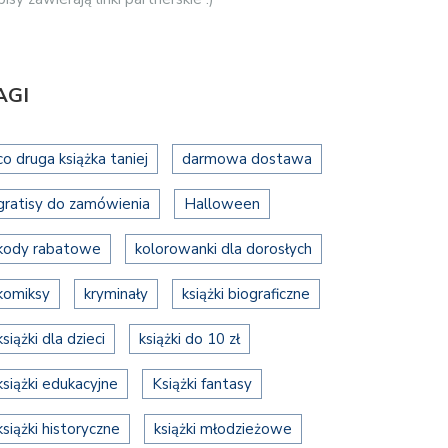
AGI
co druga książka taniej
darmowa dostawa
gratisy do zamówienia
Halloween
kody rabatowe
kolorowanki dla dorosłych
komiksy
kryminały
książki biograficzne
książki dla dzieci
książki do 10 zł
książki edukacyjne
Książki fantasy
książki historyczne
książki młodzieżowe