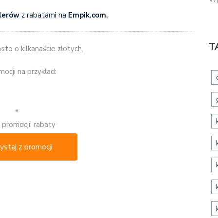
llerów
z rabatami na
Empik.com.
T
sto o kilkanaście złotych.
ocji na przykład:
*
 promocji: rabaty
ystaj z promocji