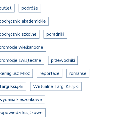
outlet
podróże
podręczniki akademickie
podręczniki szkolne
poradniki
promocje wielkanocne
promocje świąteczne
przewodniki
Remigiusz Mróz
reportaże
romanse
Targi Książki
Wirtualne Targi Książki
wydania kieszonkowe
zapowiedzi książkowe