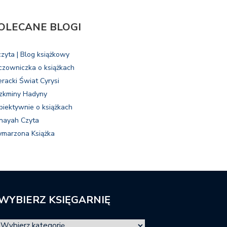
OLECANE BLOGI
czyta | Blog książkowy
czowniczka o książkach
eracki Świat Cyrysi
zkminy Hadyny
biektywnie o książkach
nayah Czyta
marzona Książka
WYBIERZ KSIĘGARNIĘ