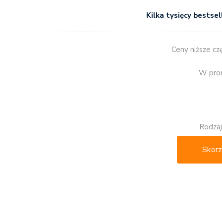
Kilka tysięcy bestse
Ceny niższe czę
W prom
Rodzaj
Skorz