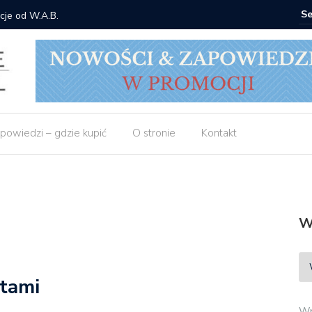
Gdzie kupić: Mieczysław Gorzka –
powiedzi – gdzie kupić
O stronie
Kontakt
W
atami
Wp