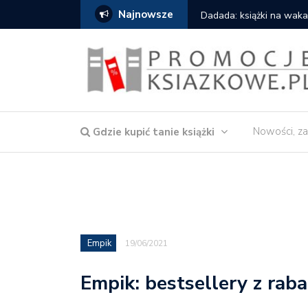
Najnowsze
Dadada: książki na wakacje od W.A.B.
Nowości, za
Gdzie kupić tanie książki
Empik
19/06/2021
Empik: bestsellery z rab