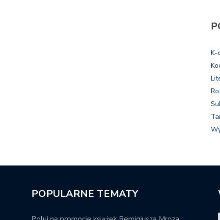
P
K-
Ko
Lit
Ro
Su
Ta
Wy
POPULARNE TEMATY
Poluj na promocje książek Remigiusza Mroza