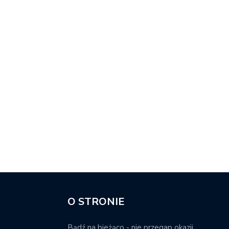
O STRONIE
Bądź na bieżąco - nie przegap okazji.