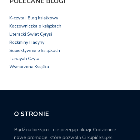
POLECANE BLOGI
K-czyta | Blog książkowy
Koczowniczka o książkach
Literacki Świat Cyrysi
Rozkminy Hadyny
Subiektywnie o książkach
Tanayah Czyta
Wymarzona Książka
O STRONIE
Bądź na bieżąco - nie przegap okazji. Codziennie
nowe promocje, które pozwolą Ci kupić książki