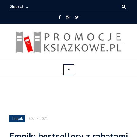
Empik
03/07/2021
Empik: bestsellery z rabatami