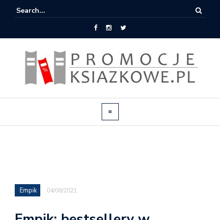
Empik
04/08/2021
Empik: bestsellery w