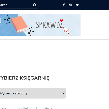
0 książek za 69 zł
YBIERZ KSIĘGARNIĘ
isy zawierają linki partnerskie :)