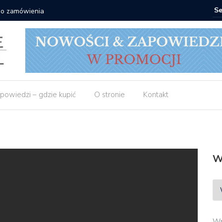
 do zamówienia
Matras: 1
powiedzi – gdzie kupić
O stronie
Kontakt
W
Wp