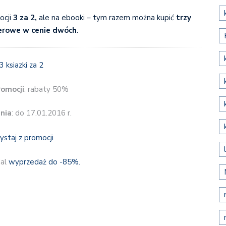
ocji
3 za 2,
ale na ebooki – tym razem można kupić
trzy
ierowe w cenie dwóch
.
romocji
: rabaty 50%
nia
: do 17.01.2016 r.
ystaj z promocji
dal
wyprzedaż do -85%.