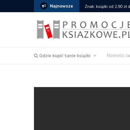
Najnowsze
serce
Znak: książki od 2,90 zł
Nowości, za
Gdzie kupić tanie książki