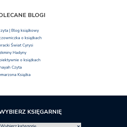
OLECANE BLOGI
czyta | Blog książkowy
czowniczka o książkach
eracki Świat Cyrysi
zkminy Hadyny
biektywnie o książkach
nayah Czyta
marzona Książka
WYBIERZ KSIĘGARNIĘ