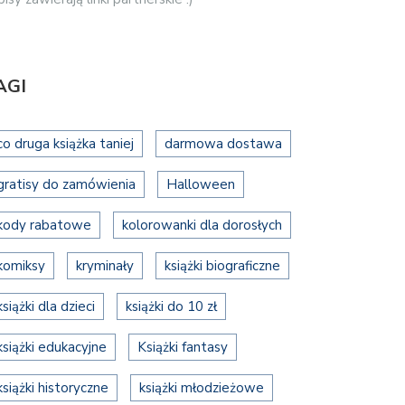
AGI
co druga książka taniej
darmowa dostawa
gratisy do zamówienia
Halloween
kody rabatowe
kolorowanki dla dorosłych
komiksy
kryminały
książki biograficzne
książki dla dzieci
książki do 10 zł
książki edukacyjne
Książki fantasy
książki historyczne
książki młodzieżowe