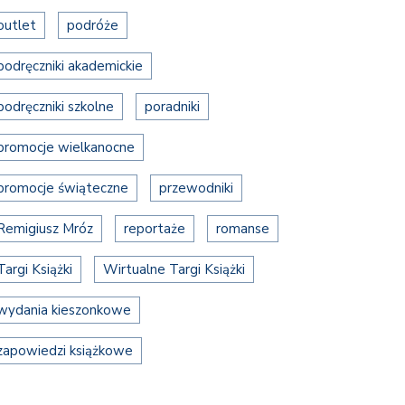
outlet
podróże
podręczniki akademickie
podręczniki szkolne
poradniki
promocje wielkanocne
promocje świąteczne
przewodniki
Remigiusz Mróz
reportaże
romanse
Targi Książki
Wirtualne Targi Książki
wydania kieszonkowe
zapowiedzi książkowe