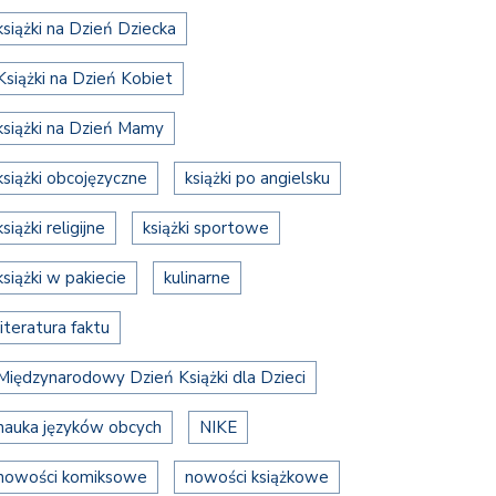
książki na Dzień Dziecka
Książki na Dzień Kobiet
książki na Dzień Mamy
książki obcojęzyczne
książki po angielsku
książki religijne
książki sportowe
książki w pakiecie
kulinarne
literatura faktu
Międzynarodowy Dzień Książki dla Dzieci
nauka języków obcych
NIKE
nowości komiksowe
nowości książkowe