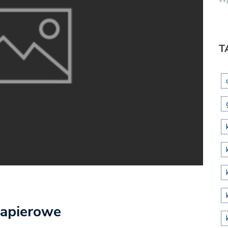
T
 papierowe