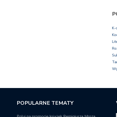
P
K-
Ko
Lit
Ro
Su
Ta
Wy
POPULARNE TEMATY
Poluj na promocje książek Remigiusza Mroza