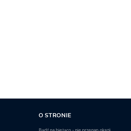
O STRONIE
Bądź na bieżąco - nie przegap okazji.