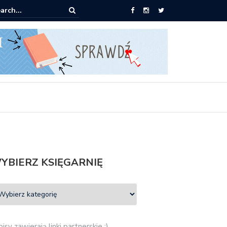
książki za 30 zł
YBIERZ KSIĘGARNIĘ
isy zawierają linki partnerskie :)