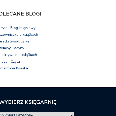
OLECANE BLOGI
czyta | Blog książkowy
czowniczka o książkach
eracki Świat Cyrysi
zkminy Hadyny
biektywnie o książkach
nayah Czyta
marzona Książka
WYBIERZ KSIĘGARNIĘ