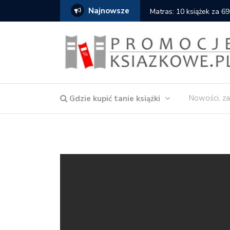
Najnowsze
Matras: 10 książek za 69
Nowości, za
Gdzie kupić tanie książki