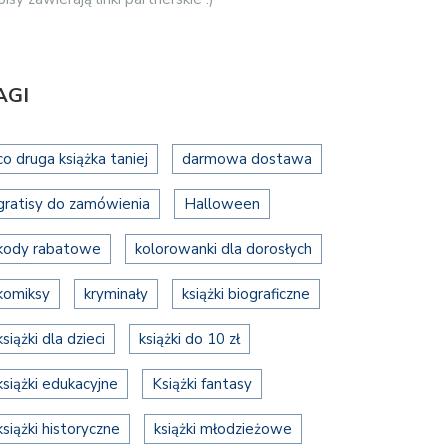
AGI
co druga książka taniej
darmowa dostawa
gratisy do zamówienia
Halloween
kody rabatowe
kolorowanki dla dorosłych
komiksy
kryminały
książki biograficzne
książki dla dzieci
książki do 10 zł
książki edukacyjne
Książki fantasy
książki historyczne
książki młodzieżowe