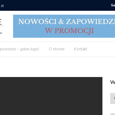
 zł
Empik: 2 
powiedzi – gdzie kupić
O stronie
Kontakt
W
Wp