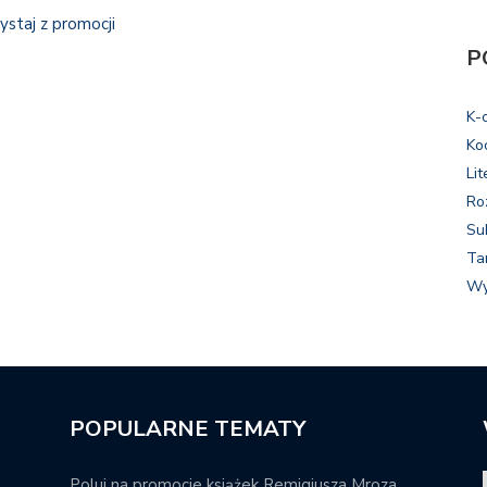
ystaj z promocji
P
K-
Ko
Lit
Ro
Su
Ta
Wy
POPULARNE TEMATY
Poluj na promocje książek Remigiusza Mroza