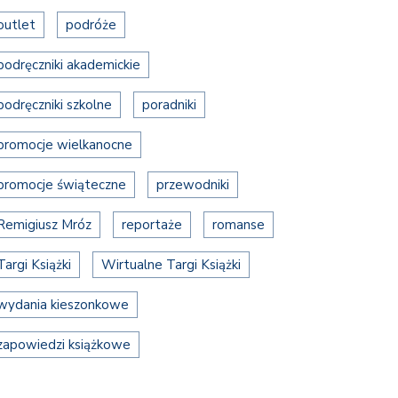
outlet
podróże
podręczniki akademickie
podręczniki szkolne
poradniki
promocje wielkanocne
promocje świąteczne
przewodniki
Remigiusz Mróz
reportaże
romanse
Targi Książki
Wirtualne Targi Książki
wydania kieszonkowe
zapowiedzi książkowe