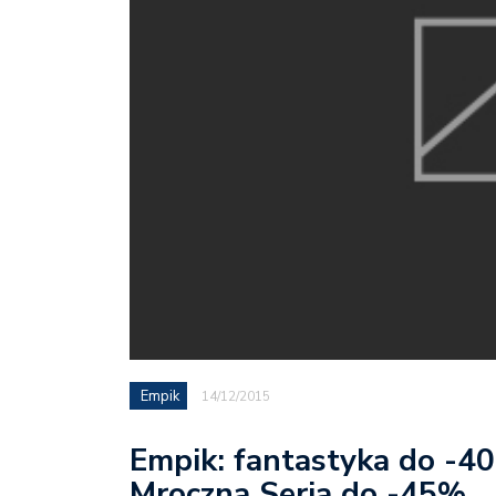
Empik
14/12/2015
Empik: fantastyka do -4
Mroczna Seria do -45%