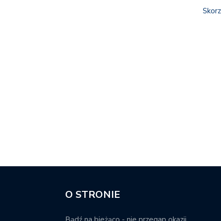
Skorz
O STRONIE
Bądź na bieżąco - nie przegap okazji.