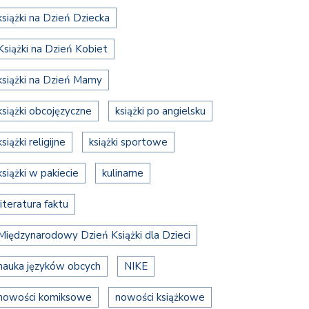
książki na Dzień Dziecka
Książki na Dzień Kobiet
książki na Dzień Mamy
książki obcojęzyczne
książki po angielsku
książki religijne
książki sportowe
książki w pakiecie
kulinarne
literatura faktu
Międzynarodowy Dzień Książki dla Dzieci
nauka języków obcych
NIKE
nowości komiksowe
nowości książkowe