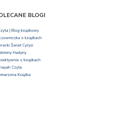
OLECANE BLOGI
czyta | Blog książkowy
czowniczka o książkach
eracki Świat Cyrysi
zkminy Hadyny
biektywnie o książkach
nayah Czyta
marzona Książka