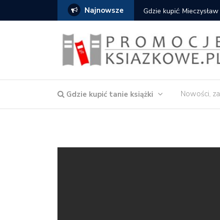
Najnowsze
Gdzie kupić: Mieczysław
Nowości, za
Gdzie kupić tanie książki