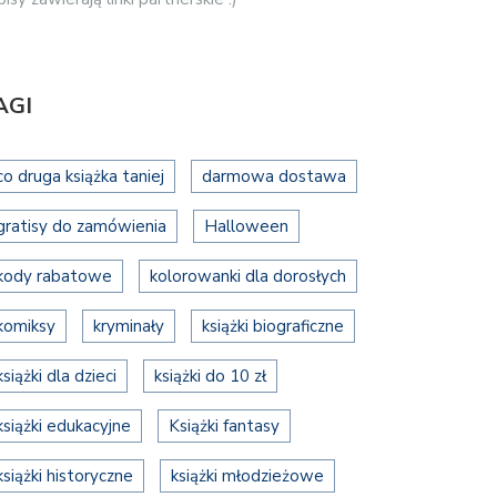
AGI
co druga książka taniej
darmowa dostawa
gratisy do zamówienia
Halloween
kody rabatowe
kolorowanki dla dorosłych
komiksy
kryminały
książki biograficzne
książki dla dzieci
książki do 10 zł
książki edukacyjne
Książki fantasy
książki historyczne
książki młodzieżowe