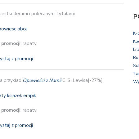
bestsellerami i polecanymi tytułami.
P
K-
Ko
 promocji
: rabaty
Lit
Ro
ystaj z promocji
Su
Ta
na przykład
Opowieści z Narnii
C. S. Lewisa[-27%].
Wy
 promocji
: rabaty
ystaj z promocji