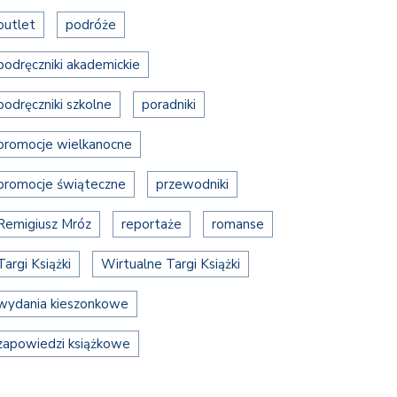
outlet
podróże
podręczniki akademickie
podręczniki szkolne
poradniki
promocje wielkanocne
promocje świąteczne
przewodniki
Remigiusz Mróz
reportaże
romanse
Targi Książki
Wirtualne Targi Książki
wydania kieszonkowe
zapowiedzi książkowe