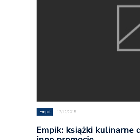
Empik
12/12/2015
Empik: książki kulinarne
inne promocje