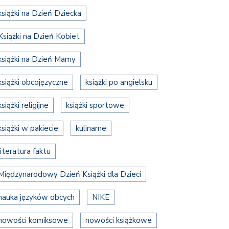
książki na Dzień Dziecka
Książki na Dzień Kobiet
książki na Dzień Mamy
książki obcojęzyczne
książki po angielsku
książki religijne
książki sportowe
książki w pakiecie
kulinarne
literatura faktu
Międzynarodowy Dzień Książki dla Dzieci
nauka języków obcych
NIKE
nowości komiksowe
nowości książkowe