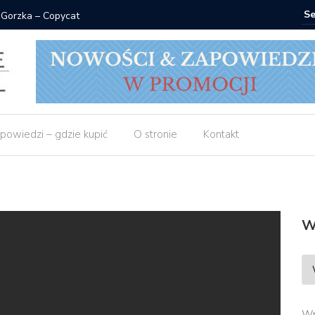
 Gorzka – Copycat
Znak: ksi
powiedzi – gdzie kupić
O stronie
Kontakt
W
Wp