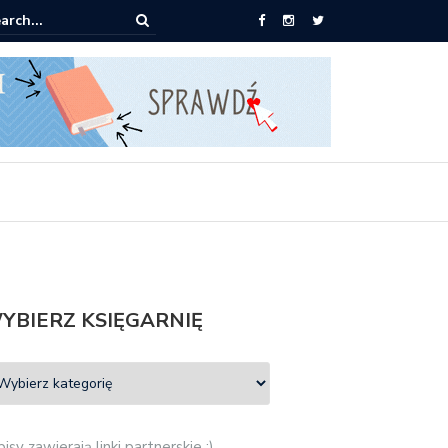
ążki od 2,90 zł do zamówienia
YBIERZ KSIĘGARNIĘ
isy zawierają linki partnerskie :)