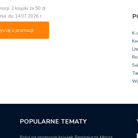
*
cji: 2 książki za 50 zł
P
ia: do 14.07.2026 r.
ystaj z promocji
K-
Ko
Lit
Ro
Su
Ta
Wy
POPULARNE TEMATY
Poluj na promocje książek Remigiusza Mroza