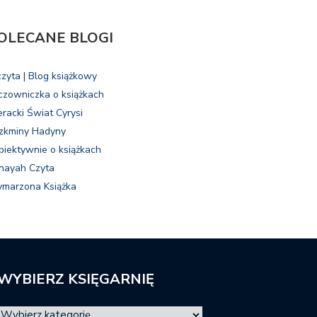
OLECANE BLOGI
czyta | Blog książkowy
czowniczka o książkach
eracki Świat Cyrysi
zkminy Hadyny
biektywnie o książkach
nayah Czyta
marzona Książka
WYBIERZ KSIĘGARNIĘ