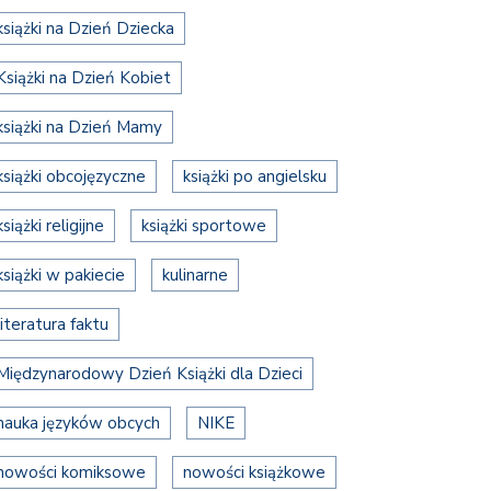
książki na Dzień Dziecka
Książki na Dzień Kobiet
książki na Dzień Mamy
książki obcojęzyczne
książki po angielsku
książki religijne
książki sportowe
książki w pakiecie
kulinarne
literatura faktu
Międzynarodowy Dzień Książki dla Dzieci
nauka języków obcych
NIKE
nowości komiksowe
nowości książkowe