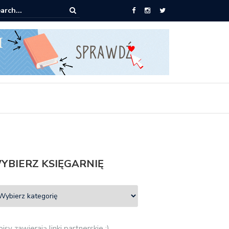
0 książek za 69 zł
YBIERZ KSIĘGARNIĘ
isy zawierają linki partnerskie :)