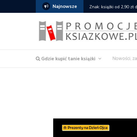
Najnowsze
serce
Znak: książki od 2,90 zł
Nowości, za
Gdzie kupić tanie książki