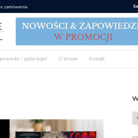
 do zamówienia
Matras: 1
powiedzi – gdzie kupić
O stronie
Kontakt
W
Wp