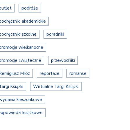
outlet
podróże
podręczniki akademickie
podręczniki szkolne
poradniki
promocje wielkanocne
promocje świąteczne
przewodniki
Remigiusz Mróz
reportaże
romanse
Targi Książki
Wirtualne Targi Książki
wydania kieszonkowe
zapowiedzi książkowe