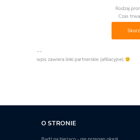
Rodzaj promo
Czas trwan
Skorz
~~
wpis zawiera linki partnerskie (afiliacyjne)
O STRONIE
Bądź na bieżąco - nie przegap okazji.