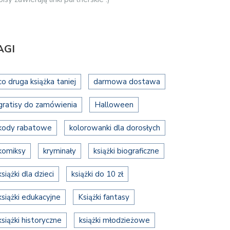
AGI
co druga książka taniej
darmowa dostawa
gratisy do zamówienia
Halloween
kody rabatowe
kolorowanki dla dorosłych
komiksy
kryminały
książki biograficzne
książki dla dzieci
książki do 10 zł
książki edukacyjne
Książki fantasy
książki historyczne
książki młodzieżowe