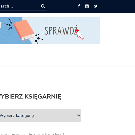
0 książek za 69 zł
YBIERZ KSIĘGARNIĘ
isy zawierają linki partnerskie :)