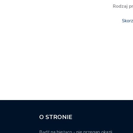
Rodzaj p
Skorz
O STRONIE
Bądź na bieżąco - nie przegap okazji.