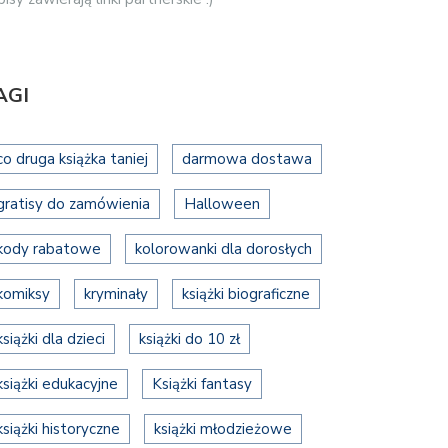
AGI
co druga książka taniej
darmowa dostawa
gratisy do zamówienia
Halloween
kody rabatowe
kolorowanki dla dorosłych
komiksy
kryminały
książki biograficzne
książki dla dzieci
książki do 10 zł
książki edukacyjne
Książki fantasy
książki historyczne
książki młodzieżowe