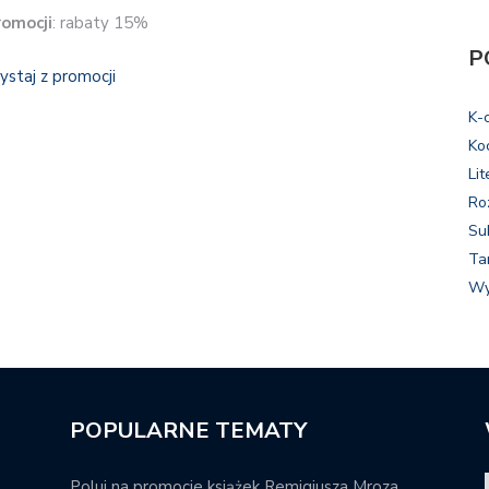
romocji
: rabaty 15%
P
ystaj z promocji
K-
Ko
Lit
Ro
Su
Ta
Wy
POPULARNE TEMATY
Poluj na promocje książek Remigiusza Mroza