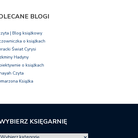
OLECANE BLOGI
czyta | Blog książkowy
czowniczka o książkach
eracki Świat Cyrysi
zkminy Hadyny
biektywnie o książkach
nayah Czyta
marzona Książka
WYBIERZ KSIĘGARNIĘ