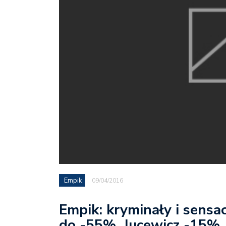
Empik
09/04/2016
Empik: kryminały i sensa
do -55%, Jucewicz -15%,