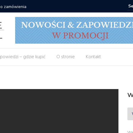
 do zamówienia
Matras: 1
powiedzi – gdzie kupić
O stronie
Kontakt
W
Wp