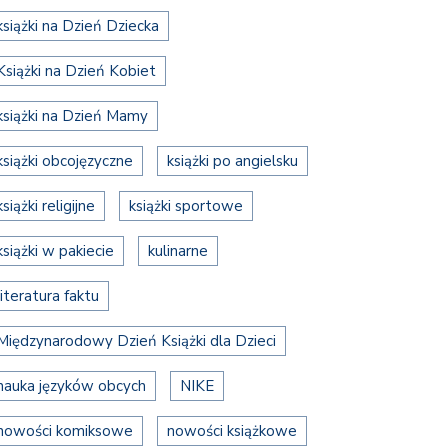
książki na Dzień Dziecka
Książki na Dzień Kobiet
książki na Dzień Mamy
książki obcojęzyczne
książki po angielsku
książki religijne
książki sportowe
książki w pakiecie
kulinarne
literatura faktu
Międzynarodowy Dzień Książki dla Dzieci
nauka języków obcych
NIKE
nowości komiksowe
nowości książkowe