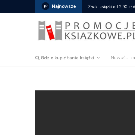
Najnowsze
cat
Znak: książki od 2,90 zł
Nowości, za
Gdzie kupić tanie książki