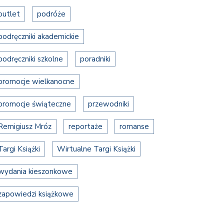
outlet
podróże
podręczniki akademickie
podręczniki szkolne
poradniki
promocje wielkanocne
promocje świąteczne
przewodniki
Remigiusz Mróz
reportaże
romanse
Targi Książki
Wirtualne Targi Książki
wydania kieszonkowe
zapowiedzi książkowe