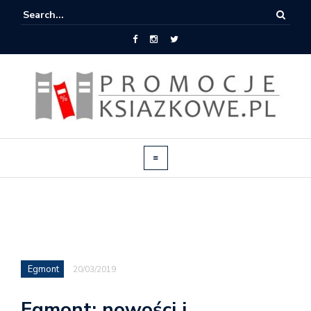
Egmont
20/03/2019
Egmont: nowości i