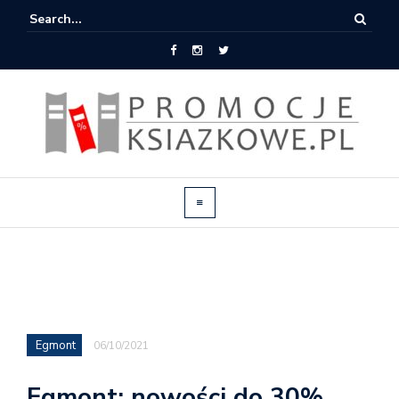
Egmont
06/10/2021
Egmont: nowości do 30%