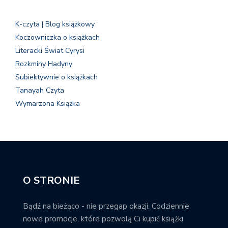
K-czyta | Blog książkowy
Koczowniczka o książkach
Literacki Świat Cyrysi
Rozkminy Hadyny
Subiektywnie o książkach
Tanayah Czyta
Wymarzona Książka
O STRONIE
Bądź na bieżąco - nie przegap okazji. Codziennie
nowe promocje, które pozwolą Ci kupić książki