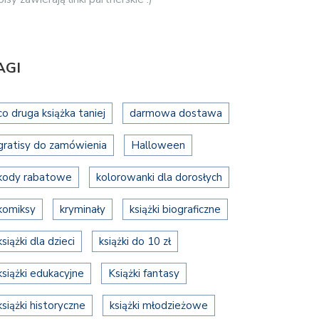
AGI
co druga książka taniej
darmowa dostawa
gratisy do zamówienia
Halloween
kody rabatowe
kolorowanki dla dorosłych
komiksy
kryminały
książki biograficzne
książki dla dzieci
książki do 10 zł
książki edukacyjne
Książki fantasy
książki historyczne
książki młodzieżowe