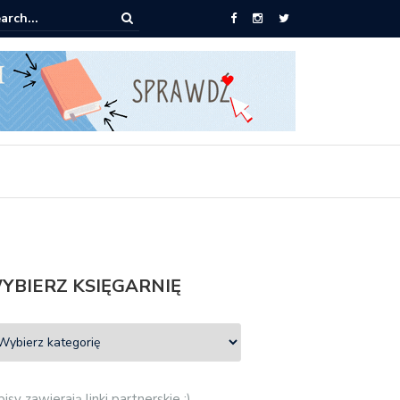
pić: Mieczysław Gorzka – Copycat
YBIERZ KSIĘGARNIĘ
isy zawierają linki partnerskie :)