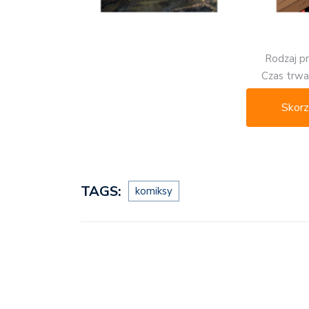
Rodzaj p
Czas trwan
Skorz
TAGS:
komiksy