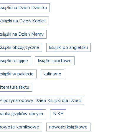
książki na Dzień Dziecka
Książki na Dzień Kobiet
książki na Dzień Mamy
książki obcojęzyczne
książki po angielsku
książki religijne
książki sportowe
książki w pakiecie
kulinarne
literatura faktu
Międzynarodowy Dzień Książki dla Dzieci
nauka języków obcych
NIKE
nowości komiksowe
nowości książkowe