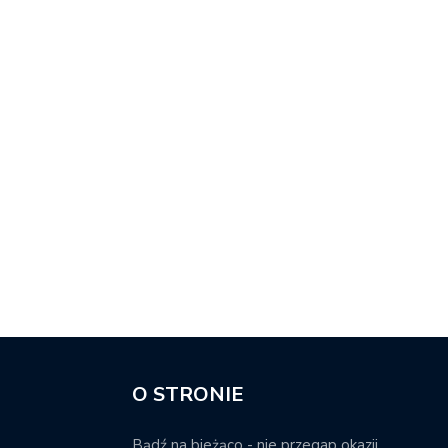
O STRONIE
Bądź na bieżąco - nie przegap okazji.