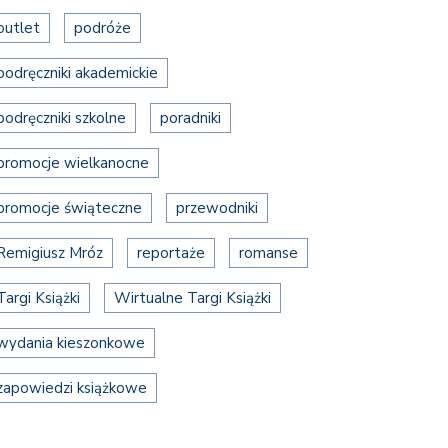
outlet
podróże
podręczniki akademickie
podręczniki szkolne
poradniki
promocje wielkanocne
promocje świąteczne
przewodniki
Remigiusz Mróz
reportaże
romanse
Targi Książki
Wirtualne Targi Książki
wydania kieszonkowe
zapowiedzi książkowe