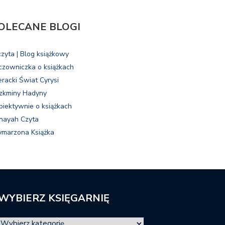
OLECANE BLOGI
czyta | Blog książkowy
czowniczka o książkach
eracki Świat Cyrysi
zkminy Hadyny
biektywnie o książkach
nayah Czyta
marzona Książka
WYBIERZ KSIĘGARNIĘ