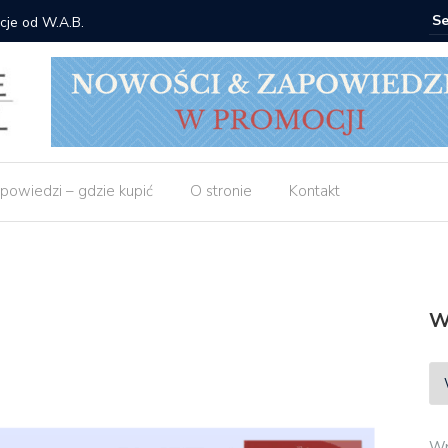
cje od W.A.B.
Gdzie ku
powiedzi – gdzie kupić
O stronie
Kontakt
W
Wp