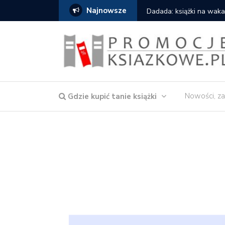
Najnowsze
owska – Córka wody
Dadada: książki na waka
Nowości, za
Gdzie kupić tanie książki