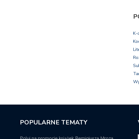
P
K-
Ko
Lit
Ro
Su
Ta
Wy
POPULARNE TEMATY
Poluj na promocje książek Remigiusza Mroza