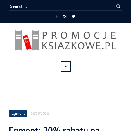
Egmont
18/10/2018
Egmont: 30% rabatu na