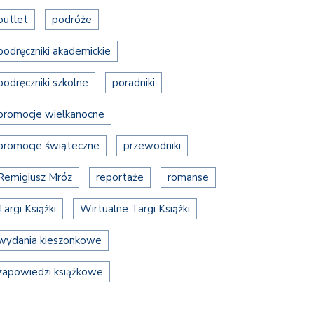
outlet
podróże
podręczniki akademickie
podręczniki szkolne
poradniki
promocje wielkanocne
promocje świąteczne
przewodniki
Remigiusz Mróz
reportaże
romanse
Targi Książki
Wirtualne Targi Książki
wydania kieszonkowe
zapowiedzi książkowe