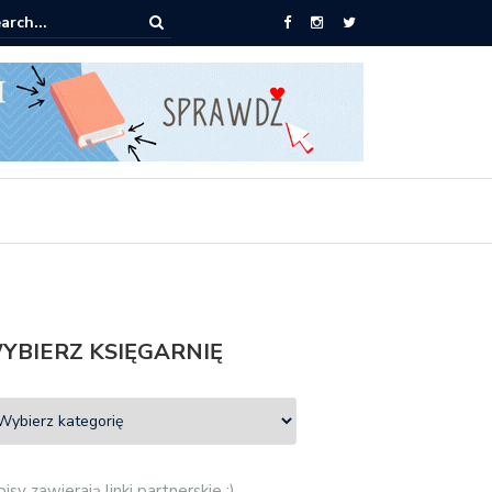
pić: Mieczysław Gorzka – Copycat
YBIERZ KSIĘGARNIĘ
isy zawierają linki partnerskie :)