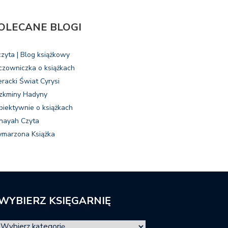
OLECANE BLOGI
czyta | Blog książkowy
czowniczka o książkach
eracki Świat Cyrysi
zkminy Hadyny
biektywnie o książkach
nayah Czyta
marzona Książka
WYBIERZ KSIĘGARNIĘ