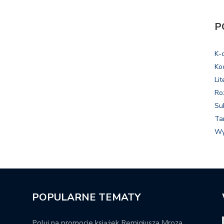
P
K-
Ko
Lit
Ro
Su
Ta
Wy
POPULARNE TEMATY
Poluj na promocje książek Remigiusza Mroza