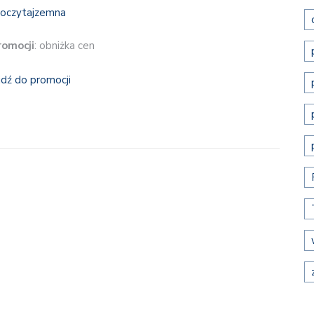
romocji
: obniżka cen
jdź do promocji