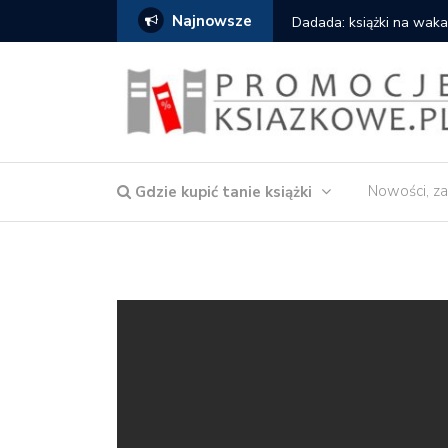
Najnowsze
owska – Córka wody
Dadada: książki na waka
Nowości, za
Gdzie kupić tanie książki