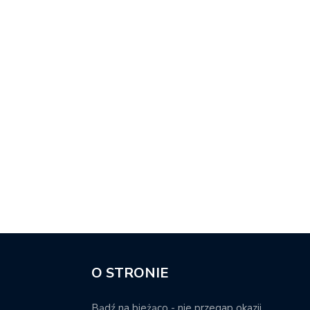
O STRONIE
Bądź na bieżąco - nie przegap okazji.