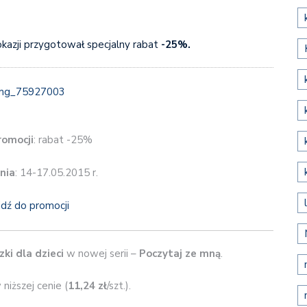
 okazji przygotował specjalny rabat
-25%.
romocji
: rabat -25%
nia
: 14-17.05.2015 r.
jdź do promocji
zki dla dzieci
w nowej serii –
Poczytaj ze mną
.
niższej cenie (
11,24 zł
/szt.).