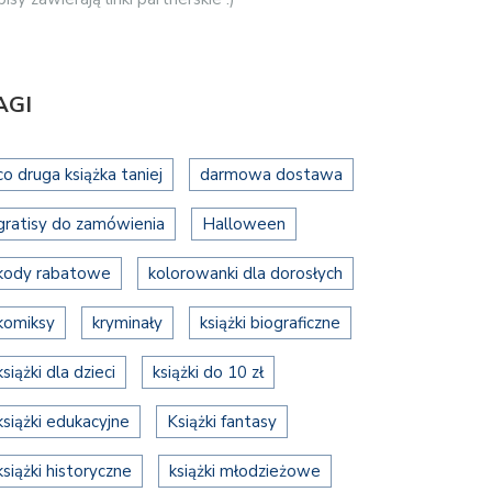
AGI
co druga książka taniej
darmowa dostawa
gratisy do zamówienia
Halloween
kody rabatowe
kolorowanki dla dorosłych
komiksy
kryminały
książki biograficzne
książki dla dzieci
książki do 10 zł
książki edukacyjne
Książki fantasy
książki historyczne
książki młodzieżowe