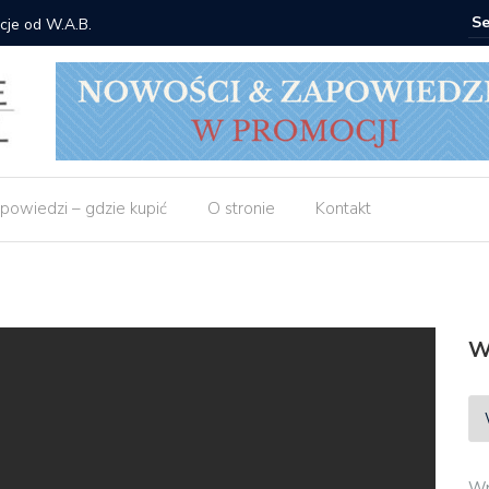
cje od W.A.B.
Gdzie ku
powiedzi – gdzie kupić
O stronie
Kontakt
W
Wp