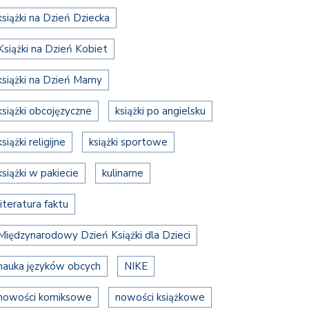
książki na Dzień Dziecka
Książki na Dzień Kobiet
książki na Dzień Mamy
książki obcojęzyczne
książki po angielsku
książki religijne
książki sportowe
książki w pakiecie
kulinarne
literatura faktu
Międzynarodowy Dzień Książki dla Dzieci
nauka języków obcych
NIKE
nowości komiksowe
nowości książkowe