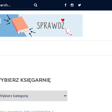
 Mieczysław Gorzka – Copycat
YBIERZ KSIĘGARNIĘ
isy zawierają linki partnerskie :)