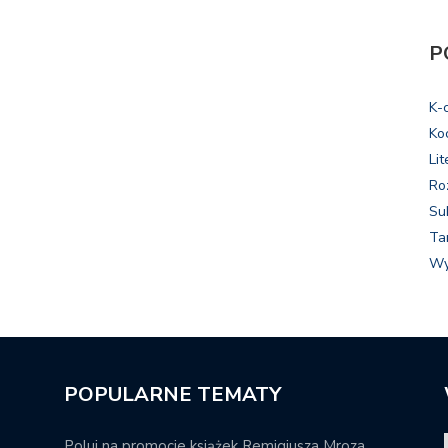
P
K-
Ko
Lit
Ro
Su
Ta
Wy
POPULARNE TEMATY
Poluj na promocje książek Remigiusza Mroza