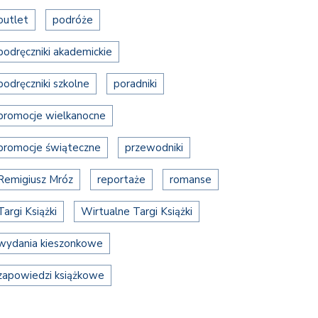
outlet
podróże
podręczniki akademickie
podręczniki szkolne
poradniki
promocje wielkanocne
promocje świąteczne
przewodniki
Remigiusz Mróz
reportaże
romanse
Targi Książki
Wirtualne Targi Książki
wydania kieszonkowe
zapowiedzi książkowe