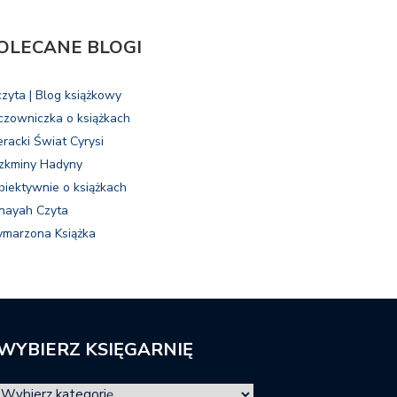
OLECANE BLOGI
czyta | Blog książkowy
czowniczka o książkach
eracki Świat Cyrysi
zkminy Hadyny
biektywnie o książkach
nayah Czyta
marzona Książka
WYBIERZ KSIĘGARNIĘ