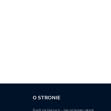
O STRONIE
Bądź na bieżąco - nie przegap okazji.