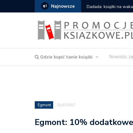
Najnowsze
a – Córka wody
Dadada: książki na wakacje 
Nowości, za
Gdzie kupić tanie książki
Egmont
01/07/2017
Egmont: 10% dodatkowe