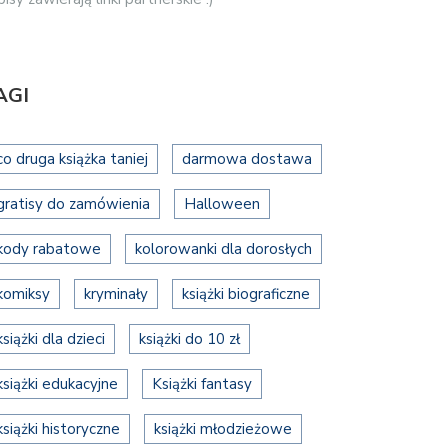
AGI
co druga książka taniej
darmowa dostawa
gratisy do zamówienia
Halloween
kody rabatowe
kolorowanki dla dorosłych
komiksy
kryminały
książki biograficzne
książki dla dzieci
książki do 10 zł
książki edukacyjne
Książki fantasy
książki historyczne
książki młodzieżowe