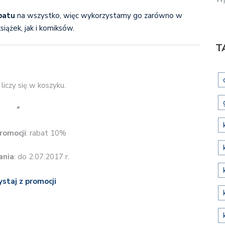
batu
na wszystko, więc wykorzystamy go zarówno w
siążek, jak i komiksów.
T
liczy się w koszyku.
*
romocji
: rabat 10%
ania
: do 2.07.2017 r.
ystaj z promocji