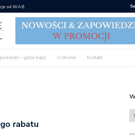
od W.A.B.
Gdzie kupić:
powiedzi – gdzie kupić
O stronie
Kontakt
W
go rabatu
Wp