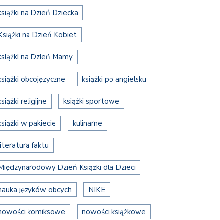
książki na Dzień Dziecka
Książki na Dzień Kobiet
książki na Dzień Mamy
książki obcojęzyczne
książki po angielsku
książki religijne
książki sportowe
książki w pakiecie
kulinarne
literatura faktu
Międzynarodowy Dzień Książki dla Dzieci
nauka języków obcych
NIKE
nowości komiksowe
nowości książkowe