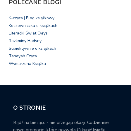
POLECANE BLOGI
K-czyta | Blog książkowy
Koczowniczka o książkach
Literacki Świat Cyrysi
Rozkminy Hadyny
Subiektywnie o książkach
Tanayah Czyta
Wymarzona Książka
O STRONIE
Bądź na bieżąco - nie przegap okazji. Codziennie
nowe promocje, które pozwolą Ci kupić książki