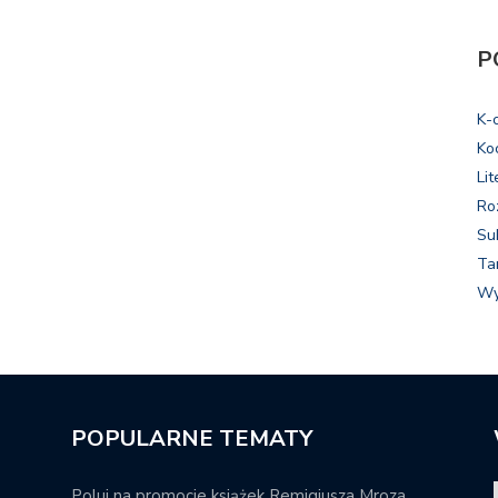
P
K-
Ko
Lit
Ro
Su
Ta
Wy
POPULARNE TEMATY
Poluj na promocje książek Remigiusza Mroza