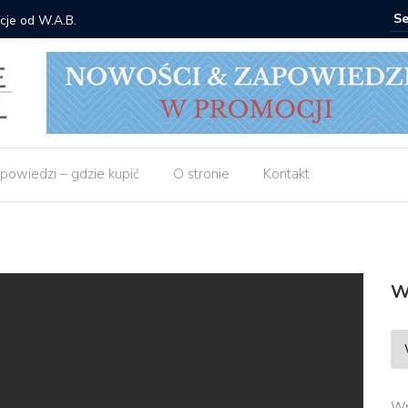
cje od W.A.B.
Gdzie ku
powiedzi – gdzie kupić
O stronie
Kontakt
W
Wp