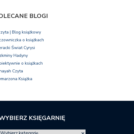
OLECANE BLOGI
czyta | Blog książkowy
czowniczka o książkach
eracki Świat Cyrysi
zkminy Hadyny
biektywnie o książkach
nayah Czyta
marzona Książka
WYBIERZ KSIĘGARNIĘ