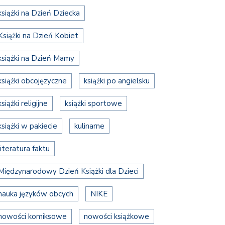
książki na Dzień Dziecka
Książki na Dzień Kobiet
książki na Dzień Mamy
książki obcojęzyczne
książki po angielsku
książki religijne
książki sportowe
książki w pakiecie
kulinarne
literatura faktu
Międzynarodowy Dzień Książki dla Dzieci
nauka języków obcych
NIKE
nowości komiksowe
nowości książkowe