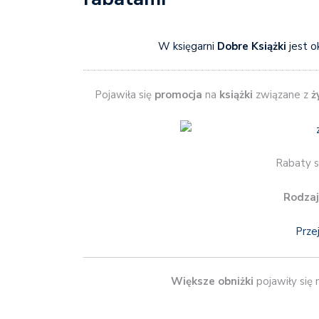
W księgarni
Dobre Książki
jest o
Pojawiła się
promocja
na
książki
związane z
ż
Rabaty si
Rodzaj
Prze
Większe obniżki
pojawiły się