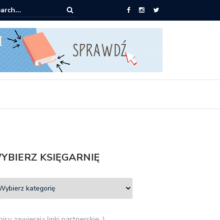
pić: Mieczysław Gorzka – Copycat
YBIERZ KSIĘGARNIĘ
isy zawierają linki partnerskie :)