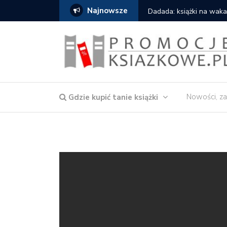
Najnowsze
owska – Córka wody
Dadada: książki na waka
Nowości, za
Gdzie kupić tanie książki