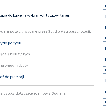
kazja do kupienia wybranych tytułów taniej.
yciem po życiu
wydane przez
Studio Astropsychologii
.
ęgają kilku złotych.
 promocji
: rabaty
jdź do promocji
 na
tytuły dotyczące rozmów z Bogiem
.