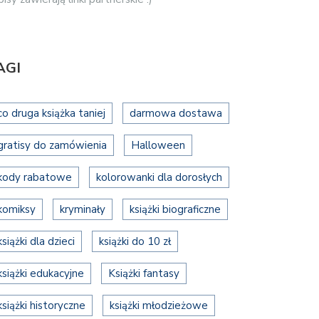
AGI
co druga książka taniej
darmowa dostawa
gratisy do zamówienia
Halloween
kody rabatowe
kolorowanki dla dorosłych
komiksy
kryminały
książki biograficzne
książki dla dzieci
książki do 10 zł
książki edukacyjne
Książki fantasy
książki historyczne
książki młodzieżowe