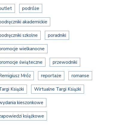
outlet
podróże
podręczniki akademickie
podręczniki szkolne
poradniki
promocje wielkanocne
promocje świąteczne
przewodniki
Remigiusz Mróz
reportaże
romanse
Targi Książki
Wirtualne Targi Książki
wydania kieszonkowe
zapowiedzi książkowe