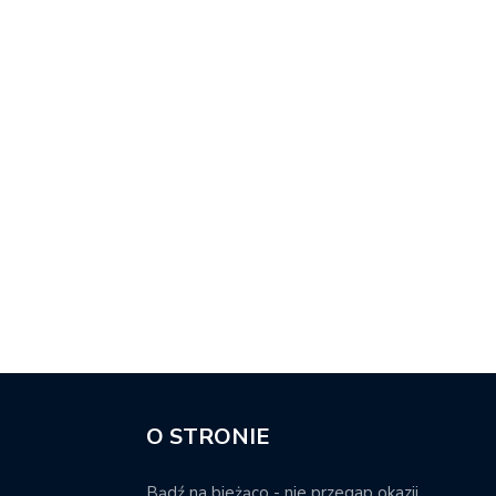
O STRONIE
Bądź na bieżąco - nie przegap okazji.