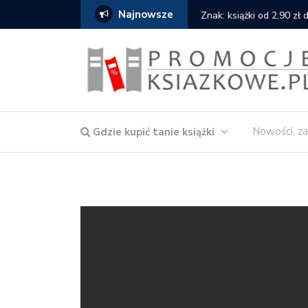
Najnowsze
serce
Znak: książki od 2,90 zł
Nowości, za
Gdzie kupić tanie książki