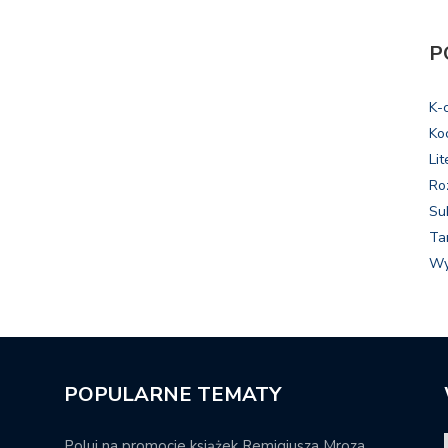
P
K-
Ko
Lit
Ro
Su
Ta
Wy
POPULARNE TEMATY
Poluj na promocje książek Remigiusza Mroza