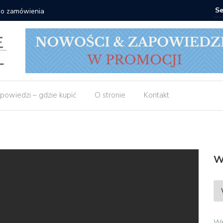
 do zamówienia
Matras: 1
powiedzi – gdzie kupić
O stronie
Kontakt
W
Wp