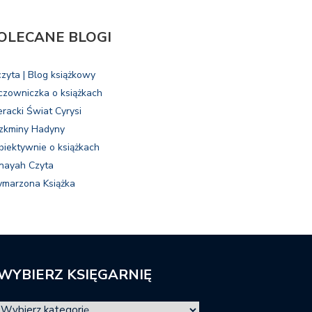
OLECANE BLOGI
czyta | Blog książkowy
czowniczka o książkach
eracki Świat Cyrysi
zkminy Hadyny
biektywnie o książkach
nayah Czyta
marzona Książka
WYBIERZ KSIĘGARNIĘ