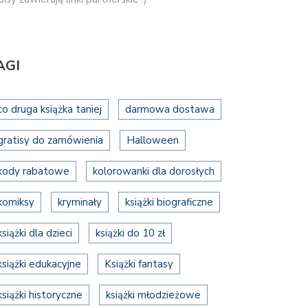
AGI
co druga książka taniej
darmowa dostawa
gratisy do zamówienia
Halloween
kody rabatowe
kolorowanki dla dorosłych
komiksy
kryminały
książki biograficzne
książki dla dzieci
książki do 10 zł
książki edukacyjne
Książki fantasy
książki historyczne
książki młodzieżowe