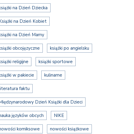
książki na Dzień Dziecka
Książki na Dzień Kobiet
książki na Dzień Mamy
książki obcojęzyczne
książki po angielsku
książki religijne
książki sportowe
książki w pakiecie
kulinarne
literatura faktu
Międzynarodowy Dzień Książki dla Dzieci
nauka języków obcych
NIKE
nowości komiksowe
nowości książkowe