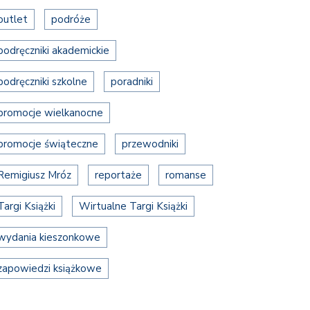
outlet
podróże
podręczniki akademickie
podręczniki szkolne
poradniki
promocje wielkanocne
promocje świąteczne
przewodniki
Remigiusz Mróz
reportaże
romanse
Targi Książki
Wirtualne Targi Książki
wydania kieszonkowe
zapowiedzi książkowe