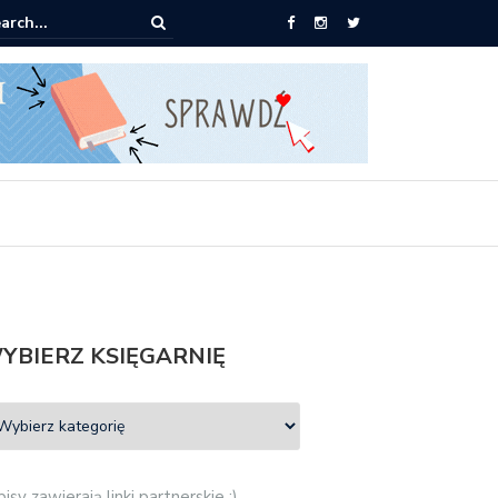
0 książek za 69 zł
YBIERZ KSIĘGARNIĘ
isy zawierają linki partnerskie :)