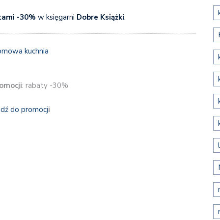
tami -30%
w księgarni
Dobre Książki
.
omocji
: rabaty -30%
jdź do promocj
i