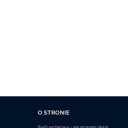
O STRONIE
Bądź na bieżąco - nie przegap okazji.