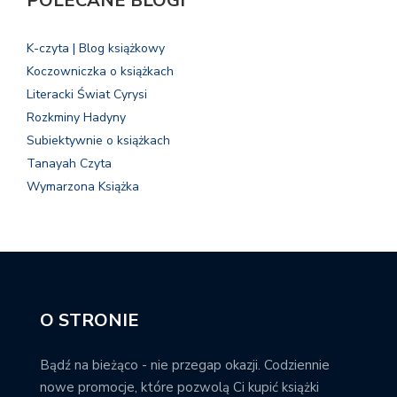
POLECANE BLOGI
K-czyta | Blog książkowy
Koczowniczka o książkach
Literacki Świat Cyrysi
Rozkminy Hadyny
Subiektywnie o książkach
Tanayah Czyta
Wymarzona Książka
O STRONIE
Bądź na bieżąco - nie przegap okazji. Codziennie
nowe promocje, które pozwolą Ci kupić książki