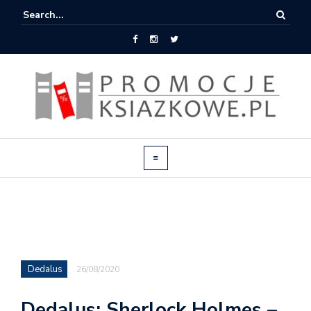
Dedalus
26/08/2020
Dedalus: Sherlock Holmes –