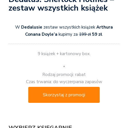
zestaw wszystkich książek
W
Dedalusie
zestaw wszystkich książek
Arthura
Conana Doyle’a
kupimy za
199 zł
59 zł
.
9 książek + kartonowy box.
*
Rodzaj promocji: rabat
Czas trwania: do wyczerpania zapasów
Skorzystaj z promocji
WYBIERZ KSIĘGARNIĘ