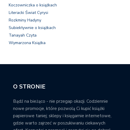
Koczowniczka o książkach
Literacki Świat Cyrysi
Rozkminy Hadyny
Subiektywnie o książkach
Tanayah Czyta
Wymarzona Książka
O STRONIE
Bądź na bieżąco - nie przegap okazji. Codziennie
nowe promocje, które pozwolą Ci kupić książki
papierowe taniej; sklepy i księgarnie internetowe,
gdzie warto zajrzeć w poszukiwaniu ciekawych