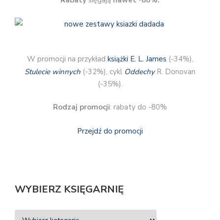
Rabaty
sięgają
nawet -80%.
W promocji na przykład
książki E. L. James
(-34%),
Stulecie winnych
(-32%), cykl
Oddechy
R. Donovan
(-35%).
Rodzaj promocji
: rabaty do -80%
Przejdź do promocji
WYBIERZ KSIĘGARNIĘ