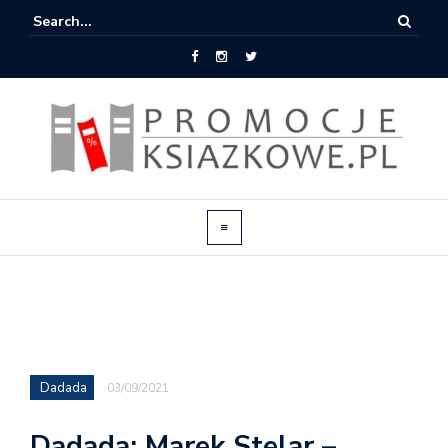
Dadada
03/09/2021
Dadada: Marek Stelar –