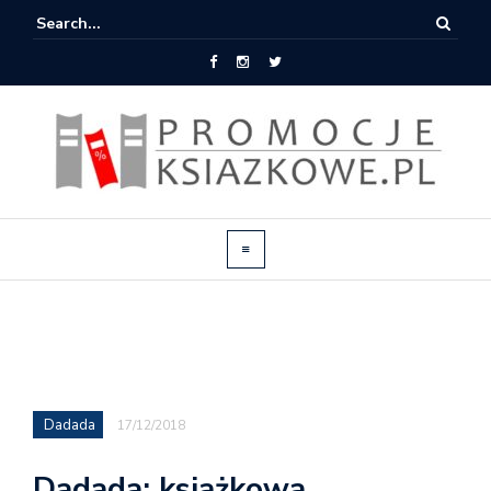
Dadada
17/12/2018
Dadada: książkowa