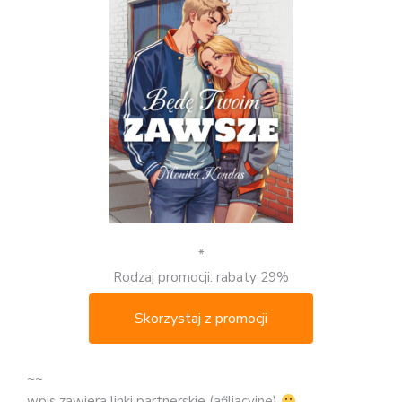
*
Rodzaj promocji: rabaty 29%
Skorzystaj z promocji
~~
wpis zawiera linki partnerskie (afiliacyjne)