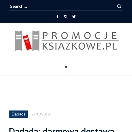
Dadada
27/10/2018
Dadada: darmowa dostawa