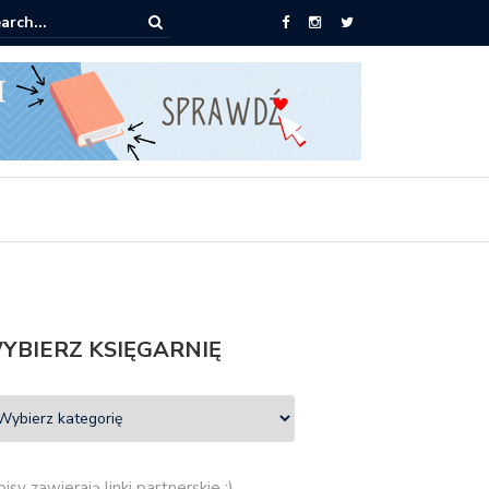
ążki od 2,90 zł do zamówienia
YBIERZ KSIĘGARNIĘ
isy zawierają linki partnerskie :)