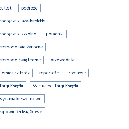
outlet
podróże
podręczniki akademickie
podręczniki szkolne
poradniki
promocje wielkanocne
promocje świąteczne
przewodniki
Remigiusz Mróz
reportaże
romanse
Targi Książki
Wirtualne Targi Książki
wydania kieszonkowe
zapowiedzi książkowe