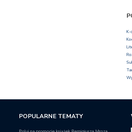
P
K-
Ko
Lit
Ro
Su
Ta
Wy
POPULARNE TEMATY
Poluj na promocje książek Remigiusza Mroza