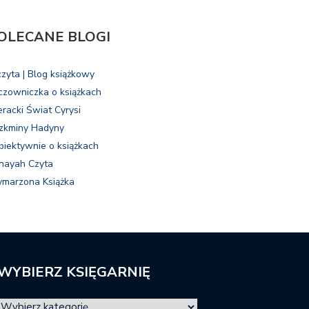
OLECANE BLOGI
czyta | Blog książkowy
czowniczka o książkach
eracki Świat Cyrysi
zkminy Hadyny
biektywnie o książkach
nayah Czyta
marzona Książka
WYBIERZ KSIĘGARNIĘ