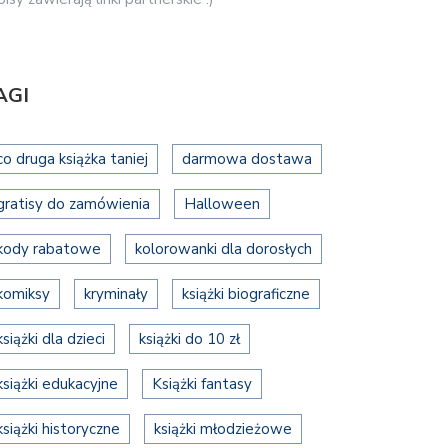
AGI
co druga książka taniej
darmowa dostawa
gratisy do zamówienia
Halloween
kody rabatowe
kolorowanki dla dorosłych
komiksy
kryminały
książki biograficzne
książki dla dzieci
książki do 10 zł
książki edukacyjne
Książki fantasy
książki historyczne
książki młodzieżowe