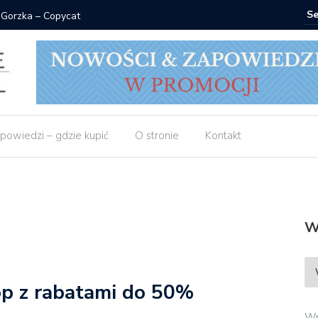
 Gorzka – Copycat
Znak: ksi
powiedzi – gdzie kupić
O stronie
Kontakt
W
lop z rabatami do 50%
Wp