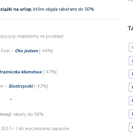
książki na urlop
, które objęła rabatami do 50%.
T
ozycji znajdziemy na przykład:
 Foer –
Oto jestem
[-44%]
trażniczka kłamstwa
[-47%]
er –
Siostrzyczki
[-42%]
*
mocji
: rabaty do 50%
7.2017 r. / do wyczerpania zapasów