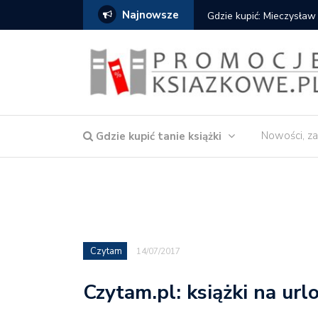
Najnowsze
Gdzie kupić: Mieczysław
Nowości, za
Gdzie kupić tanie książki
Czytam
14/07/2017
Czytam.pl: książki na ur