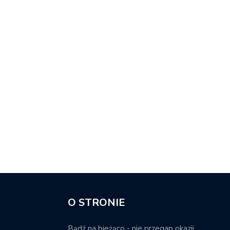
O STRONIE
Bądź na bieżąco - nie przegap okazji.