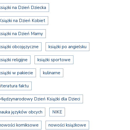
książki na Dzień Dziecka
Książki na Dzień Kobiet
książki na Dzień Mamy
książki obcojęzyczne
książki po angielsku
książki religijne
książki sportowe
książki w pakiecie
kulinarne
literatura faktu
Międzynarodowy Dzień Książki dla Dzieci
nauka języków obcych
NIKE
nowości komiksowe
nowości książkowe