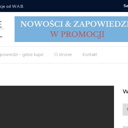
cje od W.A.B.
Gdzie ku
powiedzi – gdzie kupić
O stronie
Kontakt
W
Wp