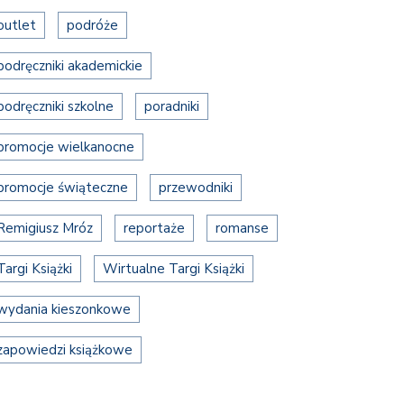
outlet
podróże
podręczniki akademickie
podręczniki szkolne
poradniki
promocje wielkanocne
promocje świąteczne
przewodniki
Remigiusz Mróz
reportaże
romanse
Targi Książki
Wirtualne Targi Książki
wydania kieszonkowe
zapowiedzi książkowe