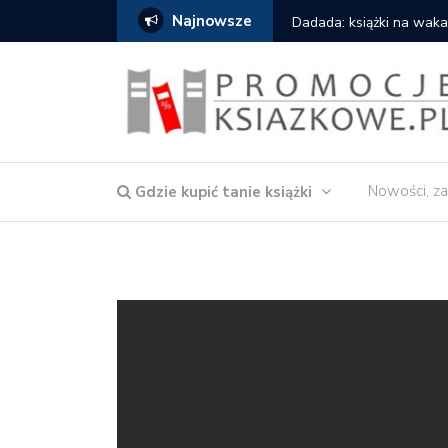
Najnowsze
owska – Córka wody
Dadada: książki na waka
Nowości, za
Gdzie kupić tanie książki