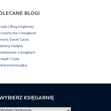
OLECANE BLOGI
czyta | Blog książkowy
czowniczka o książkach
eracki Świat Cyrysi
zkminy Hadyny
biektywnie o książkach
nayah Czyta
marzona Książka
WYBIERZ KSIĘGARNIĘ