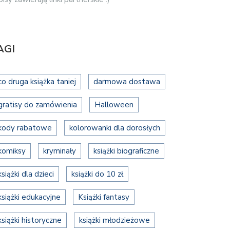
AGI
co druga książka taniej
darmowa dostawa
gratisy do zamówienia
Halloween
kody rabatowe
kolorowanki dla dorosłych
komiksy
kryminały
książki biograficzne
książki dla dzieci
książki do 10 zł
książki edukacyjne
Książki fantasy
książki historyczne
książki młodzieżowe