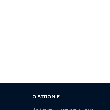
O STRONIE
Bądź na bieżąco - nie przegap okazji.