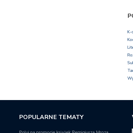
P
K-
Ko
Lit
Ro
Su
Ta
Wy
POPULARNE TEMATY
Poluj na promocje książek Remigiusza Mroza