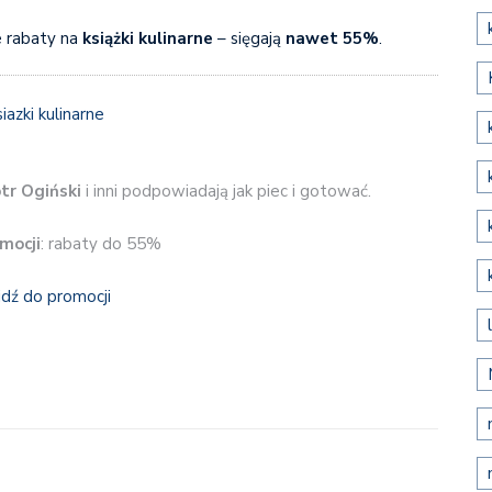
 rabaty na
książki kulinarne
– sięgają
nawet 55%
.
tr Ogiński
i inni podpowiadają jak piec i gotować.
mocji
: rabaty do 55%
jdź do promocji