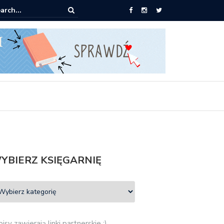
pić: Mieczysław Gorzka – Copycat
YBIERZ KSIĘGARNIĘ
isy zawierają linki partnerskie :)