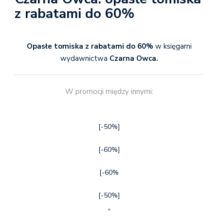
z rabatami do 60%
Opasłe tomiska z rabatami do 60%
w księgarni
wydawnictwa
Czarna Owca.
W promocji między innymi:
[-50%]
[-60%]
[-60%
[-50%]
*