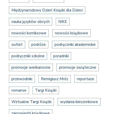
Międzynarodowy Dzień Książki dla Dzieci
nauka języków obcych
NIKE
nowości komiksowe
nowości książkowe
outlet
podróże
podręczniki akademickie
podręczniki szkolne
poradniki
promocje wielkanocne
promocje świąteczne
przewodniki
Remigiusz Mróz
reportaże
romanse
Targi Książki
Wirtualne Targi Książki
wydania kieszonkowe
zapowiedzi książkowe