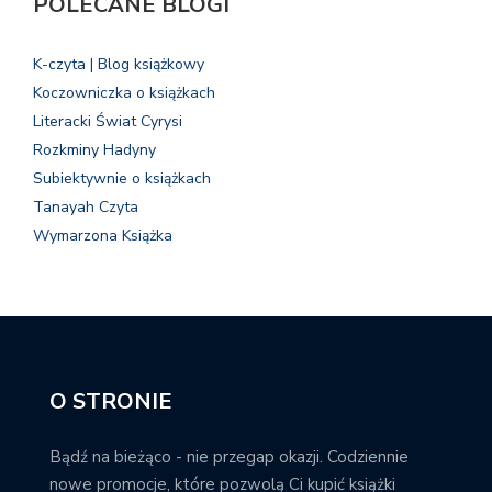
POLECANE BLOGI
K-czyta | Blog książkowy
Koczowniczka o książkach
Literacki Świat Cyrysi
Rozkminy Hadyny
Subiektywnie o książkach
Tanayah Czyta
Wymarzona Książka
O STRONIE
Bądź na bieżąco - nie przegap okazji. Codziennie
nowe promocje, które pozwolą Ci kupić książki