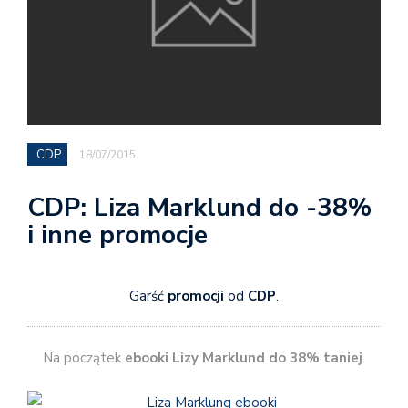
CDP
18/07/2015
CDP: Liza Marklund do -38%
i inne promocje
Garść
promocji
od
CDP
.
Na początek
ebooki Lizy Marklund
do 38% taniej
.