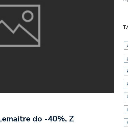
T
 Lemaitre do -40%, Z