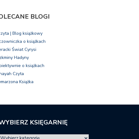
OLECANE BLOGI
czyta | Blog książkowy
czowniczka o książkach
eracki Świat Cyrysi
zkminy Hadyny
biektywnie o książkach
nayah Czyta
marzona Książka
WYBIERZ KSIĘGARNIĘ