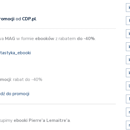
romocji
od
CDP.pl
.
wa
MAG
w formie
ebooków
z rabatem
do -40%
.
mocji
: rabat do -40%
jdź do promocji
upimy
ebooki Pierre’a Lemaitre’a
.