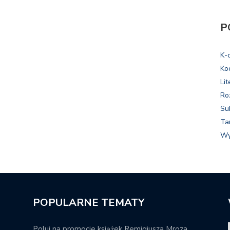
P
K-
Ko
Lit
Ro
Su
Ta
Wy
POPULARNE TEMATY
Poluj na promocje książek Remigiusza Mroza