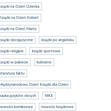
książki na Dzień Dziecka
Książki na Dzień Kobiet
książki na Dzień Mamy
książki obcojęzyczne
książki po angielsku
książki religijne
książki sportowe
książki w pakiecie
kulinarne
literatura faktu
Międzynarodowy Dzień Książki dla Dzieci
nauka języków obcych
NIKE
nowości komiksowe
nowości książkowe