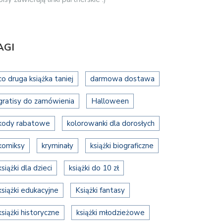
AGI
co druga książka taniej
darmowa dostawa
gratisy do zamówienia
Halloween
kody rabatowe
kolorowanki dla dorosłych
komiksy
kryminały
książki biograficzne
książki dla dzieci
książki do 10 zł
książki edukacyjne
Książki fantasy
książki historyczne
książki młodzieżowe