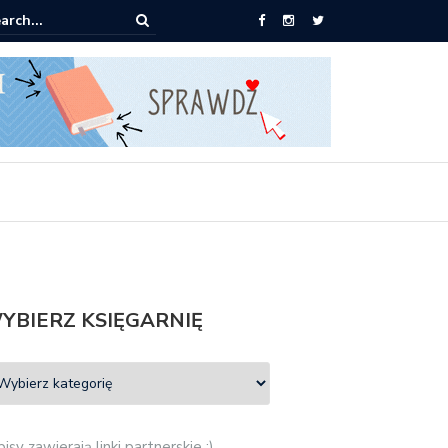
0 książek za 69 zł
YBIERZ KSIĘGARNIĘ
isy zawierają linki partnerskie :)