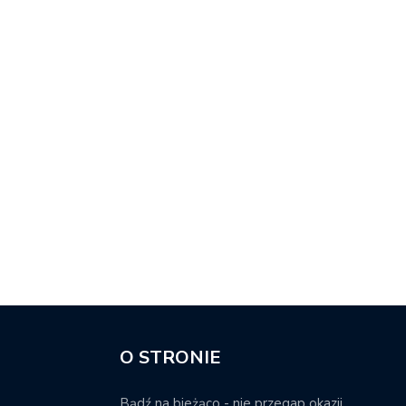
O STRONIE
Bądź na bieżąco - nie przegap okazji.