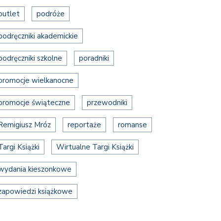
outlet
podróże
podręczniki akademickie
podręczniki szkolne
poradniki
promocje wielkanocne
promocje świąteczne
przewodniki
Remigiusz Mróz
reportaże
romanse
Targi Książki
Wirtualne Targi Książki
wydania kieszonkowe
zapowiedzi książkowe