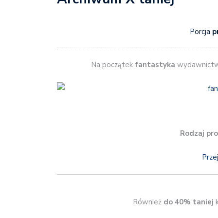
Porcja
p
Na początek
fantastyka
wydawnict
Rodzaj pro
Prze
Również
do 40% taniej
k