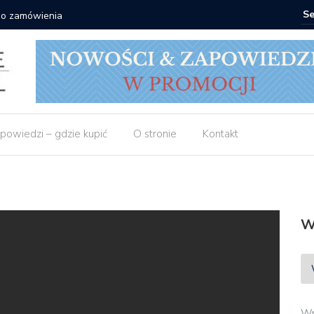
 do zamówienia
Matras: 1
powiedzi – gdzie kupić
O stronie
Kontakt
W
Wp