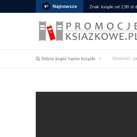
Najnowsze
serce
Znak: książki od 2,90 zł
Nowości, za
Gdzie kupić tanie książki